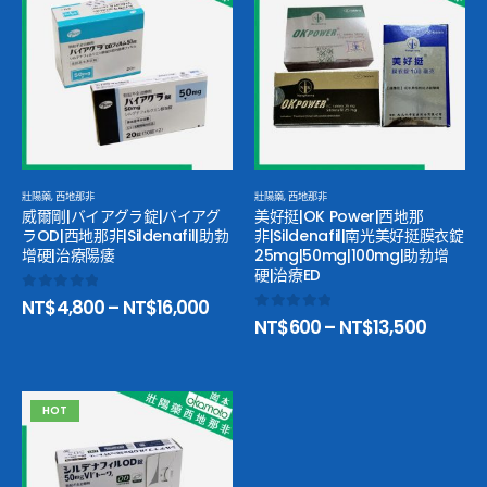
壯陽藥
,
西地那非
壯陽藥
,
西地那非
威爾剛|バイアグラ錠|バイアグ
美好挺|OK Power|西地那
ラOD|西地那非|Sildenafil|助勃
非|Sildenafil|南光美好挺膜衣錠
增硬|治療陽痿
25mg|50mg|100mg|助勃增
硬|治療ED
0
out of 5
NT$
4,800
–
NT$
16,000
0
out of 5
NT$
600
–
NT$
13,500
HOT