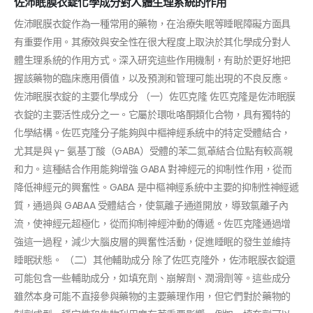
佐沛眠膜衣錠化學成分對人體生理系統的作用
佐沛眠膜衣錠作為一種常用的藥物，在治療失眠等睡眠障礙方面具
有重要作用。其療效與安全性在很大程度上取決於其化學成分對人
體生理系統的作用方式。深入研究這些作用機制，有助於更好地把
握該藥物的臨床應用價值，以及預測和管理可能出現的不良反應。
佐沛眠膜衣錠的主要化學成分 （一）佐匹克隆 佐匹克隆是佐沛眠膜
衣錠的主要活性成分之一。它屬於環吡咯酮類化合物，具有獨特的
化學結構。佐匹克隆分子能夠與中樞神經系統中的特定受體結合，
尤其是與 γ- 氨基丁酸（GABA）受體的苯二氮䓬結合位點有較高親
和力。這種結合作用能夠增強 GABA 對神經元的抑制性作用，從而
降低神經元的興奮性。GABA 是中樞神經系統中主要的抑制性神經遞
質，通過與 GABAA 受體結合，使氯離子通道開放，導致氯離子內
流，使神經元超極化，從而抑制神經沖動的傳遞。佐匹克隆通過增
強這一過程，減少大腦皮層的興奮性活動，促進睡眠的發生並維持
睡眠狀態。 （二）其他輔助成分 除了佐匹克隆外，佐沛眠膜衣錠還
可能包含一些輔助成分，如填充劑、崩解劑、潤滑劑等。這些成分
雖然本身可能不直接參與藥物的主要藥理作用，但它們對於藥物的