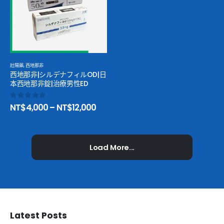
壯陽藥
,
西地那非
西地那非|シルデナフィルOD|日
本西地那非錠|治療男性ED
0
out of 5
NT$
4,000
–
NT$
12,000
Load More...
Latest Posts