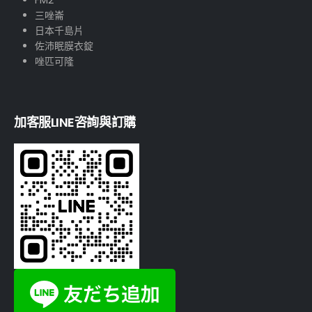
三唑崙
日本千島片
佐沛眠膜衣錠
唑匹可隆
加客服LINE咨詢與訂購