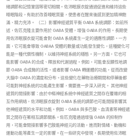
緒調節和記憶鞏固等密切相關。佐沛眠膜衣錠通過促進和維持這些
睡眠階段，有助於改善睡眠質量，使患者在醒來後感到更加精神飽
滿、精力充沛。 （二）影響神經遞質平衡 GABA 系統調節：如前所
述，佐匹克隆主要作用於 GABA 受體，增強 GABA 的作用。長期使
用佐沛眠膜衣錠可能會對 GABA 系統產生一定的適應性調節。一方
面，它可能會導致 GABAA 受體的數量或功能發生變化，這種變化可
能是一種代償性機制，以維持神經系統的穩態。另一方面，它也可
能影響 GABA 的合成、釋放和代謝過程。例如，可能會反饋性地調
節 GABA 合成酶的活性，或者影響 GABA 轉運體的功能，從而改變
大腦中 GABA 的濃度和分布。這些變化在藥物治療期間和停藥後都
可能對神經系統的功能產生影響，需要進一步深入研究。 其他神經
遞質的間接影響：由於中樞神經系統中神經遞質之間存在覆雜的相
互作用網絡，佐沛眠膜衣錠對 GABA 系統的調節也可能間接影響其
他神經遞質的水平和功能。例如，GABA 與多巴胺、血清素等神經遞
質之間存在著相互調節關系。佐匹克隆通過增強 GABA 的抑制作
用，可能會間接影響多巴胺能神經元的活動，進而對情緒、動機和
運動功能等產生一定的影響。在一些研究中發現，長期使用佐沛眠