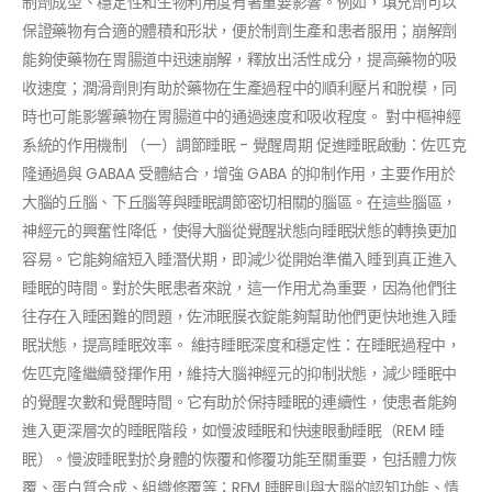
制劑成型、穩定性和生物利用度有著重要影響。例如，填充劑可以
保證藥物有合適的體積和形狀，便於制劑生產和患者服用；崩解劑
能夠使藥物在胃腸道中迅速崩解，釋放出活性成分，提高藥物的吸
收速度；潤滑劑則有助於藥物在生產過程中的順利壓片和脫模，同
時也可能影響藥物在胃腸道中的通過速度和吸收程度。 對中樞神經
系統的作用機制 （一）調節睡眠 - 覺醒周期 促進睡眠啟動：佐匹克
隆通過與 GABAA 受體結合，增強 GABA 的抑制作用，主要作用於
大腦的丘腦、下丘腦等與睡眠調節密切相關的腦區。在這些腦區，
神經元的興奮性降低，使得大腦從覺醒狀態向睡眠狀態的轉換更加
容易。它能夠縮短入睡潛伏期，即減少從開始準備入睡到真正進入
睡眠的時間。對於失眠患者來說，這一作用尤為重要，因為他們往
往存在入睡困難的問題，佐沛眠膜衣錠能夠幫助他們更快地進入睡
眠狀態，提高睡眠效率。 維持睡眠深度和穩定性：在睡眠過程中，
佐匹克隆繼續發揮作用，維持大腦神經元的抑制狀態，減少睡眠中
的覺醒次數和覺醒時間。它有助於保持睡眠的連續性，使患者能夠
進入更深層次的睡眠階段，如慢波睡眠和快速眼動睡眠（REM 睡
眠）。慢波睡眠對於身體的恢覆和修覆功能至關重要，包括體力恢
覆、蛋白質合成、組織修覆等；REM 睡眠則與大腦的認知功能、情