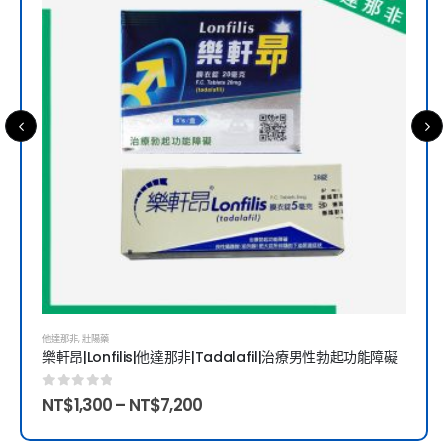
他達那非
,
壯陽藥
壯陽
D
樂軒昂|Lonfilis|他達那非|Tadalafil|治療男性勃起功能障礙
喜力
0
out of 5
0
o
NT$
1,300
–
NT$
7,200
NT