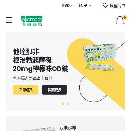
USD
ENG
願望清單
0
他達那非
根治勃起障礙
20mg檸檬味OD錠
岡本獨家新品上市台灣
立即購買
探索更多
伐地那非