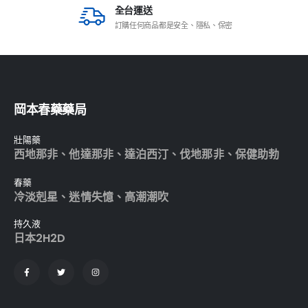
全台運送
訂購任何商品都是安全、隱私、保密
岡本春藥藥局
壯陽藥
西地那非
、
他達那非
、
達泊西汀
、
伐地那非
、
保健助勃
春藥
冷淡剋星
、
迷情失憶
、
高潮潮吹
持久液
日本2H2D