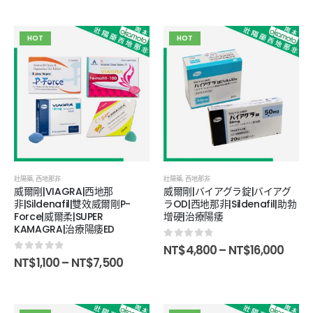
HOT
HOT
壯陽藥
,
西地那非
壯陽藥
,
西地那非
威爾剛|VIAGRA|西地那
威爾剛|バイアグラ錠|バイアグ
非|Sildenafil|雙效威爾剛P-
ラOD|西地那非|Sildenafil|助勃
Force|威爾柔|SUPER
增硬|治療陽痿
KAMAGRA|治療陽痿ED
0
out of 5
NT$
4,800
–
NT$
16,000
0
out of 5
NT$
1,100
–
NT$
7,500