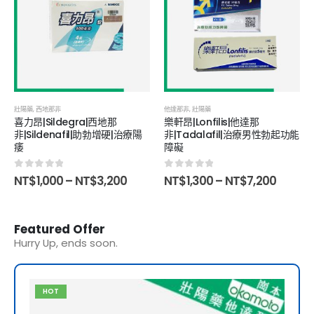
壯陽藥
,
西地那非
他達那非
,
壯陽藥
喜力昂|Sildegra|西地那
樂軒昂|Lonfilis|他達那
非|Sildenafil|助勃增硬|治療陽
非|Tadalafil|治療男性勃起功能
痿
障礙
0
out of 5
0
out of 5
NT$
1,000
–
NT$
3,200
NT$
1,300
–
NT$
7,200
Featured Offer
Hurry Up, ends soon.
HOT