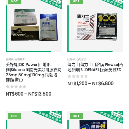
HOT
HOT
壯陽藥
,
西地那非
壯陽藥
,
西地那非
美好挺|OK Power|西地那
薄力士|薄力士口溶膜 Please|西
非|Sildenafil|南光美好挺膜衣錠
地那非|SILDENAFIL|治療男性ED
25mg|50mg|100mg|助勃增
硬|治療ED
0
out of 5
NT$
1,200
–
NT$
6,800
0
out of 5
NT$
600
–
NT$
13,500
HOT
HOT