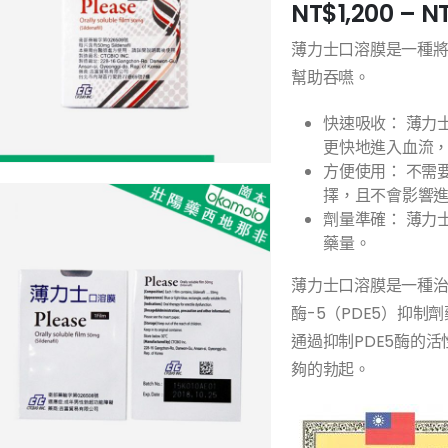
NT$
1,200
–
N
薄力士口溶膜是一種
幫助吞嚥。
快速吸收： 薄力
更快地進入血流
方便使用： 不需
擇，且不會影響
劑量準確： 薄力
藥量。
薄力士口溶膜是一種
酶-5（PDE5）抑
通過抑制PDE5酶的
夠的勃起。