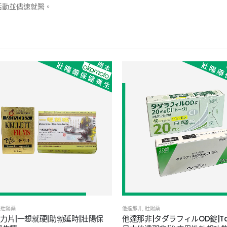
活動並儘速就醫。
壯陽藥
他達那非
,
壯陽藥
力片|一想就硬|助勃延時|壯陽保
他達那非|タダラフィルOD錠|Tadal