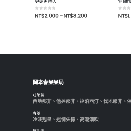
根治早洩|延時射
更硬更持久
健|補
0
out of 5
0
out 
NT$
2,000
–
NT$
8,200
NT$
1,
0
岡本春藥藥局
壯陽藥
西地那非
、
他達那非
、
達泊西汀
、
伐地那非
、
春藥
冷淡剋星
、
迷情失憶
、
高潮潮吹
持久液