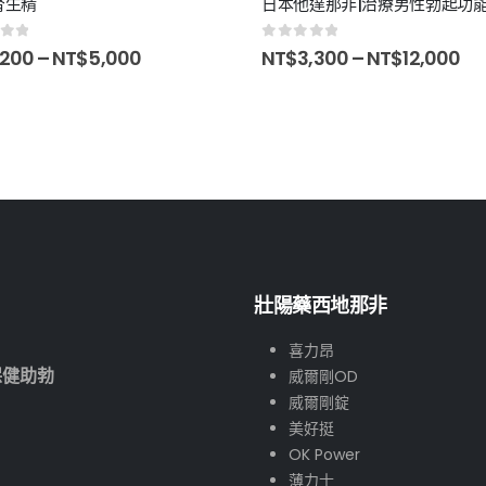
腎生精
日本他達那非|治療男性勃起功能
of 5
0
out of 5
200
–
NT$
5,000
NT$
3,300
–
NT$
12,000
壯陽藥西地那非
喜力昂
保健助勃
威爾剛OD
威爾剛錠
美好挺
OK Power
薄力士