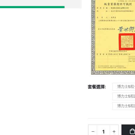
套餐選擇
博力士5粒
博力士5粒
博力士5粒兩