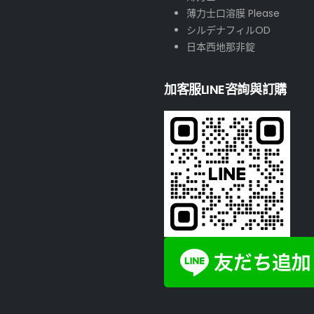
薄力士口溶膜 Please
シルデナフィルOD
日本西地那非錠
加客服LINE咨詢與訂購