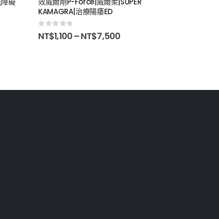
障礙
效威爾剛P-Force|威爾柔|SUPER
印度必利勁|po
KAMAGRA|治療陽痿ED
精
0
out of 5
0
out of 5
NT$
1,100
–
NT$
7,500
NT$
1,000