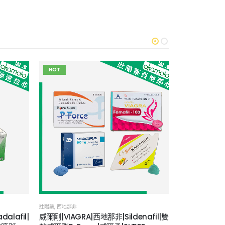
HOT
壯陽藥
,
西地那非
壯陽藥
,
達泊西汀
afil|
威爾剛|VIAGRA|西地那非|Sildenafil|雙
必利勁|達泊西汀