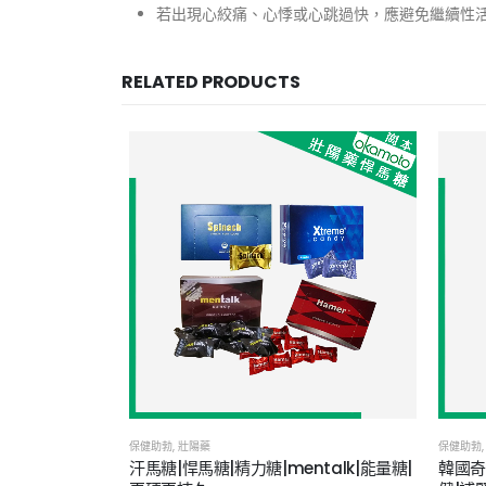
若出現心絞痛、心悸或心跳過快，應避免繼續性
RELATED PRODUCTS
保健助勃
,
壯陽藥
保健助勃
,
|必利勁膜衣錠|
汗馬糖|悍馬糖|精力糖|mentalk|能量糖|
韓國奇