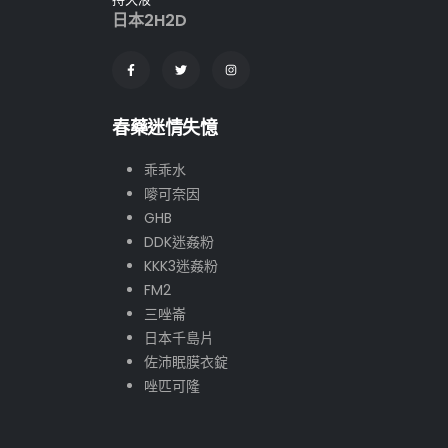
日本2H2D
春藥迷情失憶
乖乖水
嘜可奈因
GHB
DDK迷姦粉
KKK3迷姦粉
FM2
三唑崙
日本千島片
佐沛眠膜衣錠
唑匹可隆