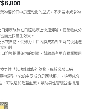
T$
6,800
將藥物溶於口中迅速融化的型式，不需要水或食物
士口溶膜能夠在口腔黏膜上快速溶解，使藥物成分
，從而更快產生效果。
要水或食物，使薄力士口溶膜成為外出時的便捷選
進食計劃。
士口溶膜提供確切的劑量，幫助患者更容易掌握用
治療男性勃起功能障礙的藥物，屬於磷酸二鈣
制劑藥物類型。它的主要成分是西地那非，這種成分
活性，可以增加陰莖血流，幫助男性實現並維持足