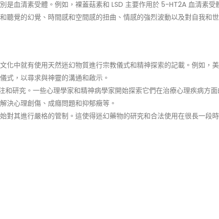
血清素受體。例如，裸蓋菇素和 LSD 主要作用於 5-HT2A 血清素受
和聽覺的幻覺、時間感和空間感的扭曲、情感的強烈波動以及對自我和世
文化中就有使用天然迷幻物質進行宗教儀式和精神探索的記載。例如，美
儀式，以尋求與神靈的溝通和啟示。
的關注和研究。一些心理學家和精神病學家開始探索它們在治療心理疾病方面
者解決心理創傷、成癮問題和抑郁癥等。
始對其進行嚴格的管制。這使得迷幻藥物的研究和合法使用在很長一段時