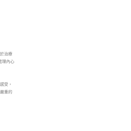
於治療
處理內心
感受，
嚴重的