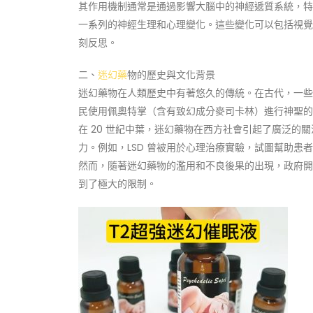
其作用機制通常是通過影響大腦中的神經遞質系統，特別是
一系列的神經生理和心理變化。這些變化可以包括視覺
刻反思。
二、
迷幻藥
物的歷史與文化背景
迷幻藥物在人類歷史中有著悠久的傳統。在古代，一些
民使用佩奧特掌（含有致幻成分麥司卡林）進行神聖的
在 20 世紀中葉，迷幻藥物在西方社會引起了廣泛
力。例如，LSD 曾被用於心理治療實驗，試圖幫助患
然而，隨著迷幻藥物的濫用和不良後果的出現，政府開
到了極大的限制。