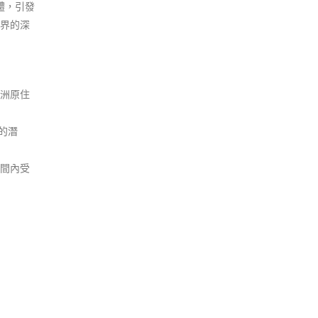
體，引發
界的深
洲原住
的潛
間內受