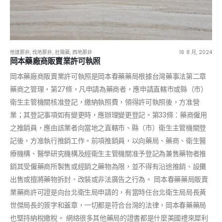
他達那非
,
伐地那非
,
壯陽藥
,
西地那非
16 8 月, 2024
岡本藥廠商販賣業許可執照
岡本藥廠商販賣業許可執照是岡本春藥藥局根據台灣藥事法第二章
藥商之管理，第27條，凡申請為藥商者，應申請直轄市或縣（市）
衛生主管機關核准登記，繳納執照費，領得許可執照後，方准營
業；其登記事項如有變更時，應辦理變更登記。第33條：藥商僱用
之推銷員，應由該業者向當地之直轄市、縣（市）衛生主管機關登
記後，方准執行推銷工作。前項推銷員，以向藥局、藥商、衛生醫
療機構、醫學研究機構及經衛生主管機關准予登記為兼售藥物者推
銷其受僱藥商所製售或經銷之藥物為限，並不得有沿途推銷、設攤
出售或擅將藥物拆封、改裝或非法廣告之行為。 岡本春藥藥局販賣
業藥商許可證是向台北衛生局申請的，有當時任台北衛生局局長黃
世傑局長的簽字和蓋章，一切都是符合台灣的法律，岡本春藥藥局
也堅持納稅繳稅。 網絡很多其他藥局的證書都是什麼美國禮來犀利