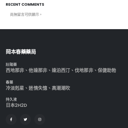
RECENT COMMENTS
尚無留言可供顯示。
岡本春藥藥局
壯陽藥
西地那非
、
他達那非
、
達泊西汀
、
伐地那非
、
保健助勃
春藥
冷淡剋星
、
迷情失憶
、
高潮潮吹
持久液
日本2H2D