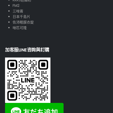
FM2
三唑崙
日本千島片
佐沛眠膜衣錠
唑匹可隆
加客服LINE咨詢與訂購