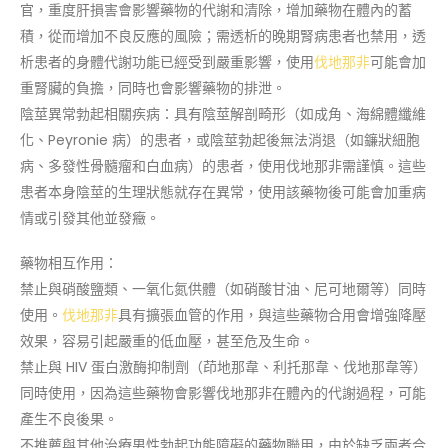
官，重度肝損害會影響藥物的代謝和清除，增加藥物在體內的蓄
積，從而增加不良反應的風險；需透析的晚期腎病患者也禁用，透
析患者的身體代謝功能已經受到嚴重影響，使用
伐地那非
可能會加
重腎臟的負擔，同時也會影響藥物的排泄。
陰莖異常勃起相關疾病：具有陰莖解剖畸形（如成角、海綿體纖維
化、Peyronie 病）的患者，或陰莖勃起後無法消退（如鐮狀細胞
病、多發性骨髓瘤和白血病）的患者，使用伐地那非需謹慎。這些
患者本身陰莖的生理狀態就存在異常，使用該藥物後可能會加重病
情或引發其他並發癥。
藥物相互作用：
禁止與硝酸鹽類、一氧化氮供體（如硝酸甘油、尼可地爾等）同時
使用。
伐地那非
具有擴張血管的作用，與這些藥物合用會增強降壓
效果，容易引起嚴重的低血壓，甚至危及生命。
禁止與 HIV 蛋白激酶抑制劑（茚地那韋、利托那韋、伐地那韋等）
同時使用，因為這些藥物會影響伐地那非在體內的代謝過程，可能
產生不良後果。
不推薦與其他治療男性勃起功能障礙的藥物聯用，由於缺乏兩者合