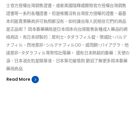
士官方授權台灣銷售證書，或者美國瑞輝威爾剛官方授權台灣銷售
證書等一系列各種證書，但是唯獨沒有台灣官方授權的證書，最基
本的飯賣業藥商許可執照都沒有，如何讓台灣人民相信它們的商品
是正品呢？ 岡本春藥藥局是日本岡本向台灣販售各種成人藥品的網
絡商店，有日本研製的：犀利士-タダラフィル錠、樂威壯-バルデ
ナフィル、西地那非-シルデナフィルOD、威而鋼-バイアグラ、他
達那非-タダラフィル等男性壯陽藥。 還有日本熱銷的春藥：天使の
淚、日本淑女剋星精華液、日本葵花催情劑 歡迎了解更多岡本春藥
藥局商品
Read More