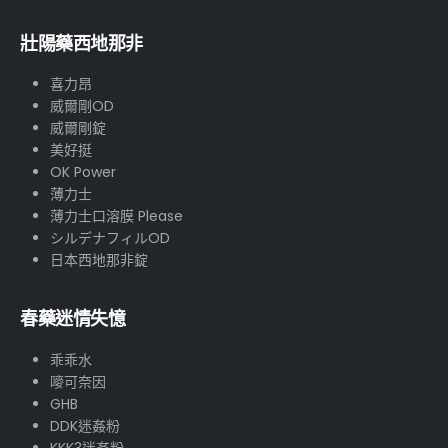
壯陽藥西地那非
喜力昂
威爾剛OD
威爾剛錠
美好挺
OK Power
薄力士
薄力士口溶膜 Please
シルデナフィルOD
日本西地那非錠
春藥迷情失憶
乖乖水
嘜可奈因
GHB
DDK迷姦粉
KKK3迷姦粉