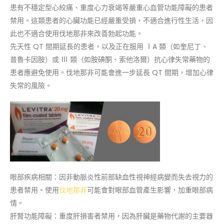
患有不穩定型心絞痛、重度心力衰竭等嚴重心血管功能障礙的患者
禁用。這類患者的心臟功能已經嚴重受損，不適合進行性生活，因
此也不適合使用伐地那非來改善勃起功能。
先天性 QT 間期延長的患者，以及正在服用 ⅠA 類（如奎尼丁、
普魯卡因胺）或 Ⅲ 類（如胺碘酮、索他洛爾）抗心律失常藥物的
患者應避免使用。伐地那非可能會進一步延長 QT 間期，增加心律
失常的風險。
眼部疾病相關：因非動脈炎性前部缺血性視神經病變而失去視力的
患者禁用。使用
伐地那非
可能會對眼部血管產生影響，加重眼部病
情。
肝腎功能障礙：重度肝損害者禁用，因為肝臟是藥物代謝的主要器