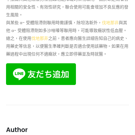
用相關的安全性、有效性研究，聯合使用可能會增加不良反應的發
生風險。
與某些 α- 受體阻滯劑聯用時需謹慎，除坦洛新外，
伐地那非
與其
他 α- 受體阻滯劑如多沙唑嗪等聯用時，可能導致癥狀性低血壓。
總之，在使用
伐地那非
之前，患者應向醫生詳細告知自己的病史、
用藥史等信息，以便醫生準確判斷是否適合使用該藥物。如果在用
藥過程中出現任何不適癥狀，應立即停藥並及時就醫。
Author