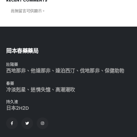
RECENT COMMENTS
尚無留言可供顯示。
岡本春藥藥局
壯陽藥
西地那非
、
他達那非
、
達泊西汀
、
伐地那非
、
保健助勃
春藥
冷淡剋星
、
迷情失憶
、
高潮潮吹
持久液
日本2H2D