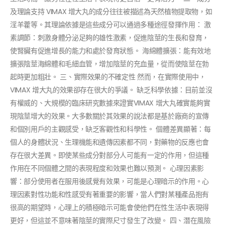
及理論支持 VIMAX 增大丸的成分往往被描述為天然植物提取物，如
淫羊藿等。其理論依據是這些成分可以通過多種途徑發揮作用： 激
素調節：刺激身體分泌足夠的雄性激素，促進陰莖的生長和發育，
使腎臟有促進增長的能力和處於發育狀態。 海綿體擴張：能有效地
擴張陰莖海綿體和毛細血管，增加陰莖的充血量，從而使陰莖在勃
起時更加粗壯。 三、實際效果的不確定性 然而，在實際使用中，
VIMAX 增大丸的效果卻存在很大的爭議。 缺乏科學依據：目前並沒
有權威的、大規模的臨床研究數據來證實VIMAX 增大丸確實能夠實
現陰莖增大的效果。大多數關於其效果的說法都是基於廠商的宣傳
和個別用戶的主觀感受，缺乏客觀性和科學性。 個體差異顯著：每
個人的身體狀況、生理機能和遺傳因素都不同，對藥物的反應也會
存在很大差異。即使某些成分對部分人可能有一定的作用，但這種
作用在不同個體之間的表現程度和效果也難以預測。 心理因素影
響：部分使用者在服用後感覺有效果，可能是心理暗示的作用。心
理因素對性功能和性感受有著重要的影響，當人們對某種產品抱有
很高的期望時，心理上的積極暗示可能會使他們在性生活中表現得
更好，但這並不意味著陰莖的實際尺寸發生了改變。 四、潛在風險