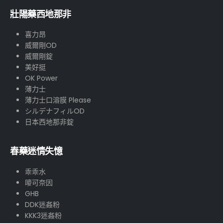
壯陽藥西地那非
喜力昂
威爾剛OD
威爾剛錠
美好挺
OK Power
薄力士
薄力士口溶膜 Please
シルデナフィルOD
日本西地那非錠
春藥迷情失憶
乖乖水
嘜可奈因
GHB
DDK迷姦粉
KKK3迷姦粉