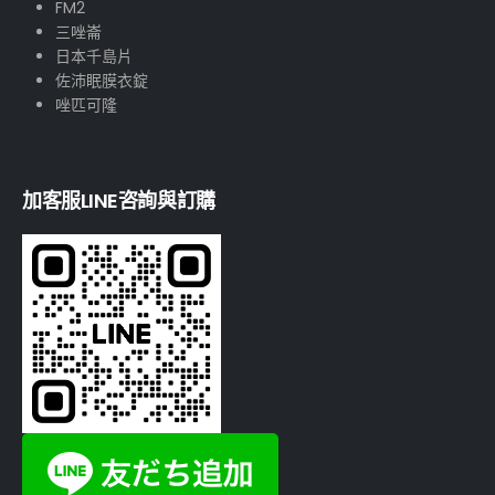
FM2
三唑崙
日本千島片
佐沛眠膜衣錠
唑匹可隆
加客服LINE咨詢與訂購