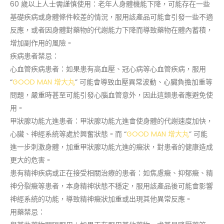
60 歲以上人士需謹慎使用：老年人身體機能下降，可能存在一些
基礎疾病或身體條件較差的情況，服用該產品可能會引發一些不適
反應，或者因身體對藥物的代謝能力下降而導致藥物在體內蓄積，
增加副作用的風險。
疾病患者禁忌：
心血管疾病患者：如果患有高血壓、冠心病等心血管疾病，服用
“
GOOD MAN 增大丸
” 可能會導致血壓異常波動、心臟負擔加重等
問題，嚴重時甚至可能引發心腦血管意外，因此這類患者應避免使
用。
甲狀腺功能亢進患者：甲狀腺功能亢進會使身體的代謝速度加快，
心臟、神經系統等處於興奮狀態。而 “
GOOD MAN 增大丸
” 可能
進一步刺激身體，加重甲狀腺功能亢進的癥狀，對患者的健康造成
更大的危害。
患有精神疾病或正在接受相關治療的患者：如焦慮癥、抑郁癥、精
神分裂癥等患者，本身精神狀態不穩定，服用該產品後可能會影響
神經系統的功能，導致精神癥狀加重或出現其他異常反應。
用藥禁忌：