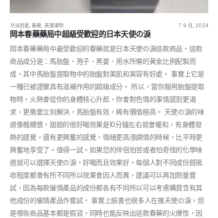
冷淡剋星
,
春藥
,
高潮潮吹
7 9 月, 2024
岡本春藥藥局中超級受歡迎的日本天使の淚
岡本春藥藥局中最受歡迎的春藥就是日本天使の淚這款商品，這款
商品成分是：馬胎盤、孢子、黑姜、用水所需的黃金比例配製而
成。其中馬胎盤提取物中的胎盤對美肌和美容有好處。 事實上它是
一種已被證實具有滋補作用的超級成分。 所以，當你服用胎盤提取
物時，火熱會從你的身體核心升起，你會對色情的事情感到更渴
求，更需要立刻解決，馬胎盤有效，稀有價值極高。 天使の淚的味
道像楓糖漿，甜甜的很好喝效果是10分鐘左右就會暖和，有身體發
熱的感覺，還有更興奮的感覺，情緒更高漲調情的時候，比平時更
興奮地享受了。值得一試。如果您的伴侶怕苦或者怕奇怪的化學味
道就可以選擇天使の淚，好喝而且效果好。每個人對不同成份既吸
收程度都會有所不同所以效果會因人而異，建議可以再加劑量嘗
試，因為每款催情產品的成份都各有不同所以可以考慮購買含有其
他成份的催情產品作嘗試。 事實上臉書也很多人在推天使の淚，但
是哪些商品基本都是假貨，同時也能反映出這款春藥的火爆性，因