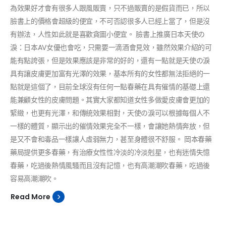
為效果好才會有很多人跟風販賣，只不過販賣的是假貨而已，所以
臉書上的價格會超級的便宜，不可否認很多人已經上當了，但是沒
有辦法，人性如此就是喜歡貪圖小便宜。 臉書上推廣日本天使の
淚：日本AV女優也會吃，只需要一滴酒會見效，雖然效果介紹的可
能有點誇張，但是效果應該是非常的好的，還有一點就是天使の淚
具有讓皮膚更加富有光澤的效果，基本所有的女性都無法拒絕的一
點就是這個了，目前全球沒有任何一點春藥在具有催情的基礎上還
能兼顧女性的皮膚問題。其實大家都知道女性多做愛皮膚會更加的
緊緻，也更有光澤，和傳統效果相對，天使の淚可以根據每個人不
一樣的體質，顯示出的催情效果完全不一樣，會讓她熱情奔放，但
是又不會和毒品一樣讓人虛弱無力，甚至身體很不舒服。 岡本春藥
藥局提供更多春藥，有治療女性性冷淡的冷淡剋星，也有迷情失憶
春藥，吃過後熱情風騷而且沒有記憶，也有高潮潮吹春藥，吃過後
容易高潮潮吹。
Read More