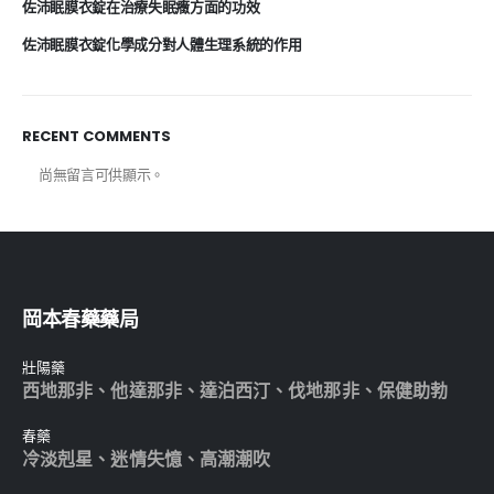
佐沛眠膜衣錠在治療失眠癥方面的功效
佐沛眠膜衣錠化學成分對人體生理系統的作用
RECENT COMMENTS
尚無留言可供顯示。
岡本春藥藥局
壯陽藥
西地那非
、
他達那非
、
達泊西汀
、
伐地那非
、
保健助勃
春藥
冷淡剋星
、
迷情失憶
、
高潮潮吹