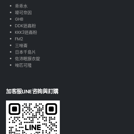
乖乖水
嘜可奈因
GHB
DDK迷姦粉
KKK3迷姦粉
FM2
三唑崙
日本千島片
佐沛眠膜衣錠
唑匹可隆
加客服LINE咨詢與訂購