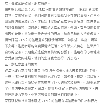
友，導致家庭破裂、朋友疏遠。
精神錯亂和幻覺：濫用 FM2 可能會導致精神錯亂，使濫用者出現
幻覺、妄想等癥狀。他們可能會看到或聽到不存在的事物，產生不
切實際的想法和行為。這種精神狀態的異常不僅會讓濫用者自身感
到恐懼和痛苦，還可能對周圍的人造成威脅。例如，有些濫用者在
出現幻覺後，會做出一些攻擊性的行為，給自己和他人帶來傷害。
情緒障礙：FM2 的濫用還會引發情緒障礙，如抑郁、焦慮、煩躁
不安等。濫用者可能會變得情緒低落、對生活失去信心，甚至產生
自殺的念頭。長期處於這種負面情緒的影響下，濫用者的心理健康
會受到極大的摧殘，他們的生活也會變得一片黑暗。
三、對社會生活的破壞
違法犯罪行為增加：由於 FM2 具有催眠和使人失去意識的作用，
一些不法分子會利用它來實施犯罪行為，如強奸、搶劫、盜竊等。
這些犯罪行為不僅給受害者帶來了巨大的痛苦和損失，也嚴重危害
了社會的安全和穩定。同時，濫用 FM2 的人在藥物的影響下，自
我控制能力下降，也更容易參與到違法犯罪活動中。
家庭破裂和社會關系疏遠：FM2 的濫用會讓濫用者的性格和行為