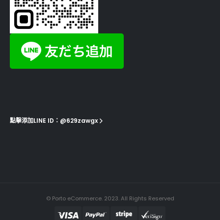
點擊添加LINE ID：@629zawgx
© Porto eCommerce. 2023. All Rights Reserved