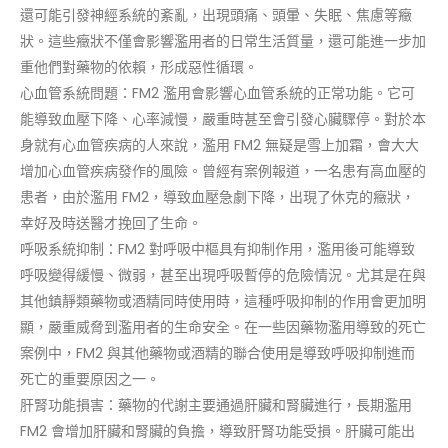
還可能引發神經系統的紊亂，出現頭痛、頭暈、失眠、焦慮等癥
狀。這些癥狀不僅會影響濫用者的日常生活質量，還可能進一步加
重他們對藥物的依賴，形成惡性循環。
心血管系統問題：FM2 濫用會影響心血管系統的正常功能。它可
能導致血壓下降、心率減慢，嚴重時甚至會引發心臟驟停。對於本
身就有心血管疾病的人來說，濫用 FM2 無疑是雪上加霜，會大大
增加心血管疾病發作的風險。曾經有案例報道，一名患有高血壓的
患者，由於濫用 FM2，導致血壓急劇下降，出現了休克的癥狀，
幸好及時送醫才挽回了生命。
呼吸系統抑制：FM2 對呼吸中樞具有抑制作用，濫用後可能導致
呼吸變得緩慢、微弱，甚至出現呼吸暫停的危險情況。尤其是在與
其他鎮靜類藥物或酒精同時使用時，這種呼吸抑制的作用會更加明
顯，嚴重威脅到濫用者的生命安全。在一些因藥物濫用導致的死亡
案例中，FM2 與其他藥物或酒精的聯合使用是導致呼吸抑制進而
死亡的重要原因之一。
肝腎功能損害：藥物的代謝主要通過肝臟和腎臟進行，長期濫用
FM2 會增加肝臟和腎臟的負擔，導致肝腎功能受損。肝臟可能出