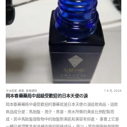
冷淡剋星
,
春藥
,
高潮潮吹
7 9 月, 2024
岡本春藥藥局中超級受歡迎的日本天使の淚
岡本春藥藥局中最受歡迎的春藥就是日本天使の淚這款商品，這款
商品成分是：馬胎盤、孢子、黑姜、用水所需的黃金比例配製而
成。其中馬胎盤提取物中的胎盤對美肌和美容有好處。 事實上它是
一種已被證實具有滋補作用的超級成分。 所以，當你服用胎盤提取