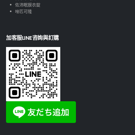
佐沛眠膜衣錠
唑匹可隆
加客服LINE咨詢與訂購