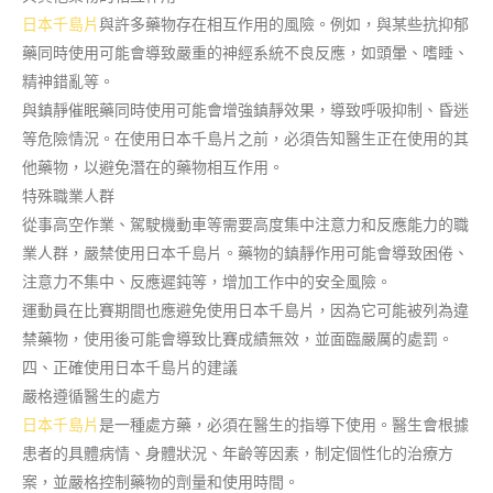
日本千島片
與許多藥物存在相互作用的風險。例如，與某些抗抑郁
藥同時使用可能會導致嚴重的神經系統不良反應，如頭暈、嗜睡、
精神錯亂等。
與鎮靜催眠藥同時使用可能會增強鎮靜效果，導致呼吸抑制、昏迷
等危險情況。在使用日本千島片之前，必須告知醫生正在使用的其
他藥物，以避免潛在的藥物相互作用。
特殊職業人群
從事高空作業、駕駛機動車等需要高度集中注意力和反應能力的職
業人群，嚴禁使用日本千島片。藥物的鎮靜作用可能會導致困倦、
注意力不集中、反應遲鈍等，增加工作中的安全風險。
運動員在比賽期間也應避免使用日本千島片，因為它可能被列為違
禁藥物，使用後可能會導致比賽成績無效，並面臨嚴厲的處罰。
四、正確使用日本千島片的建議
嚴格遵循醫生的處方
日本千島片
是一種處方藥，必須在醫生的指導下使用。醫生會根據
患者的具體病情、身體狀況、年齡等因素，制定個性化的治療方
案，並嚴格控制藥物的劑量和使用時間。