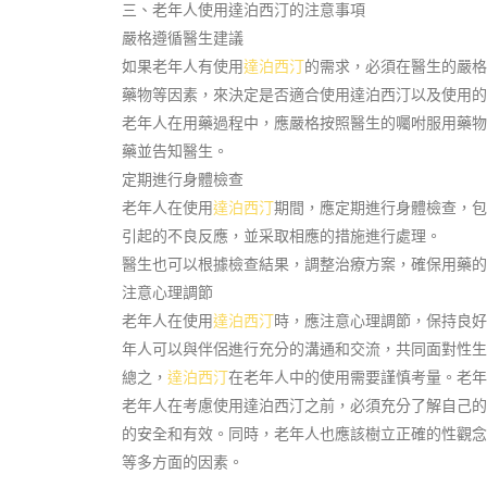
三、老年人使用達泊西汀的注意事項
嚴格遵循醫生建議
如果老年人有使用
達泊西汀
的需求，必須在醫生的嚴
藥物等因素，來決定是否適合使用達泊西汀以及使用的
老年人在用藥過程中，應嚴格按照醫生的囑咐服用藥物
藥並告知醫生。
定期進行身體檢查
老年人在使用
達泊西汀
期間，應定期進行身體檢查，包
引起的不良反應，並采取相應的措施進行處理。
醫生也可以根據檢查結果，調整治療方案，確保用藥的
注意心理調節
老年人在使用
達泊西汀
時，應注意心理調節，保持良好
年人可以與伴侶進行充分的溝通和交流，共同面對性生
總之，
達泊西汀
在老年人中的使用需要謹慎考量。老年
老年人在考慮使用達泊西汀之前，必須充分了解自己的
的安全和有效。同時，老年人也應該樹立正確的性觀念
等多方面的因素。