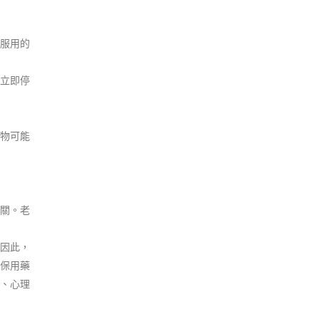
服用的
立即停
物可能
關。老
因此，
保用藥
、心理