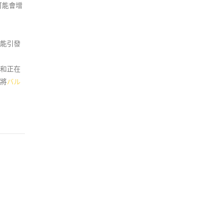
可能會增
能引發
和正在
將
バル