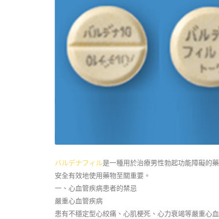
バルデナフィル
是一種用於治療男性勃起功能障礙的藥
安全有效地使用藥物至關重要。
一、心血管疾病患者的禁忌
嚴重心血管疾病
患有不穩定型心絞痛、心肌梗死、心力衰竭等嚴重心血