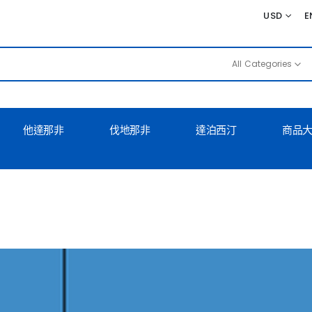
USD
E
All Categories
他達那非
伐地那非
達泊西汀
商品