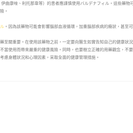
酮康唑、伊曲康唑、利托那韋等）的患者應謹慎使用バルデナフィル。這些藥物
險。
ル
。因為該藥物可能會影響腦部血液循環，加重腦部疾病的癥狀，甚至可
用藥至關重要。在使用該藥物之前，一定要向醫生如實告知自己的健康狀況
不當使用而帶來嚴重的健康風險。同時，也要樹立正確的用藥觀念，不要
考慮身體狀況和心理因素，采取全面的健康管理措施。