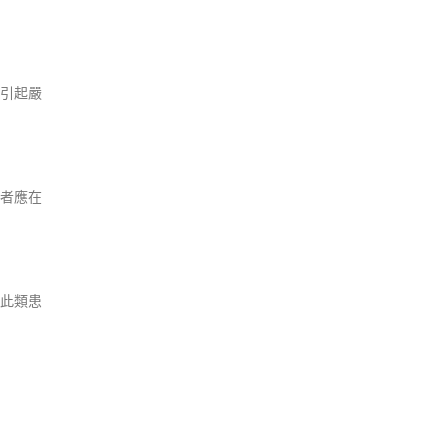
引起嚴
者應在
此類患