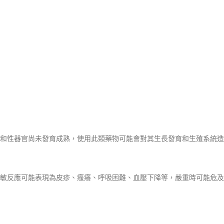
和性器官尚未發育成熟，使用此類藥物可能會對其生長發育和生殖系統造
敏反應可能表現為皮疹、瘙癢、呼吸困難、血壓下降等，嚴重時可能危及