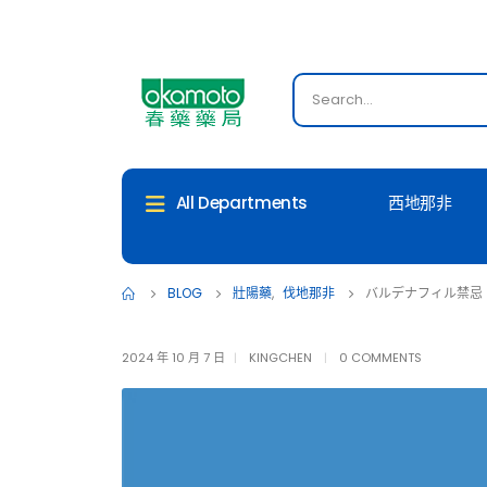
西地那非
All Departments
BLOG
壯陽藥
,
伐地那非
バルデナフィル禁忌
2024 年 10 月 7 日
KINGCHEN
0 COMMENTS