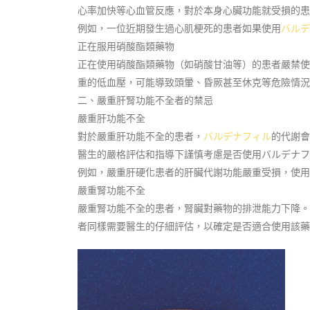
心率加快等心血管反應，對於本身心臟功能就受損的患
例如，一位近期發生過心肌梗死的患者如果使用
バルデ
正在服用硝酸酯類藥物
正在使用硝酸酯類藥物（如硝酸甘油等）的患者嚴禁使
重的低血壓，可能導致頭暈、昏厥甚至休克等危險情況
二、嚴重肝腎功能不全者的禁忌
嚴重肝功能不全
對於嚴重肝功能不全的患者，
バルデナフィル
的代謝會
醫生的嚴格評估和指導下謹慎考慮是否使用バルデナフ
例如，嚴重肝硬化患者的肝臟代謝功能嚴重受損，使用
嚴重腎功能不全
嚴重腎功能不全的患者，腎臟對藥物的排泄能力下降。
者同樣需要醫生的仔細評估，以確定是否適合使用該藥