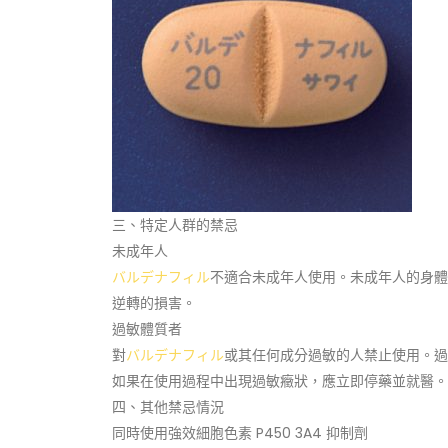
三、特定人群的禁忌
未成年人
バルデナフィル
不適合未成年人使用。未成年人的身體
逆轉的損害。
過敏體質者
對
バルデナフィル
或其任何成分過敏的人禁止使用。過
如果在使用過程中出現過敏癥狀，應立即停藥並就醫。
四、其他禁忌情況
同時使用強效細胞色素 P450 3A4 抑制劑