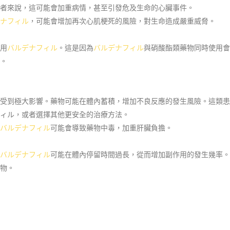
者來說，這可能會加重病情，甚至引發危及生命的心臟事件。
ナフィル
，可能會增加再次心肌梗死的風險，對生命造成嚴重威脅。
用
バルデナフィル
。這是因為
バルデナフィル
與硝酸酯類藥物同時使用會
。
受到極大影響。藥物可能在體內蓄積，增加不良反應的發生風險。這類患
ィル，或者選擇其他更安全的治療方法。
バルデナフィル
可能會導致藥物中毒，加重肝臟負擔。
バルデナフィル
可能在體內停留時間過長，從而增加副作用的發生幾率。
物。