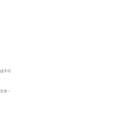
成不可
生命。