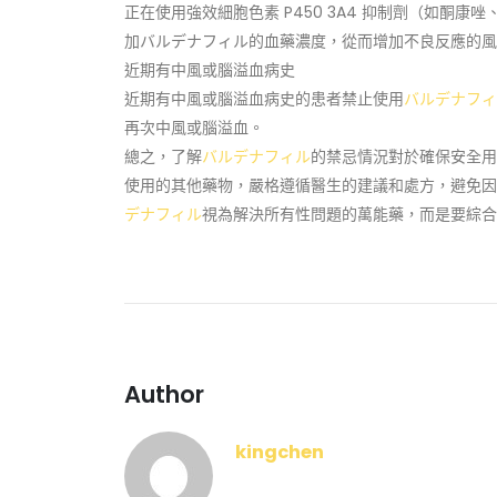
正在使用強效細胞色素 P450 3A4 抑制劑（如
加バルデナフィル的血藥濃度，從而增加不良反應的風
近期有中風或腦溢血病史
近期有中風或腦溢血病史的患者禁止使用
バルデナフィ
再次中風或腦溢血。
總之，了解
バルデナフィル
的禁忌情況對於確保安全
使用的其他藥物，嚴格遵循醫生的建議和處方，避免因
デナフィル
視為解決所有性問題的萬能藥，而是要綜合
Author
kingchen