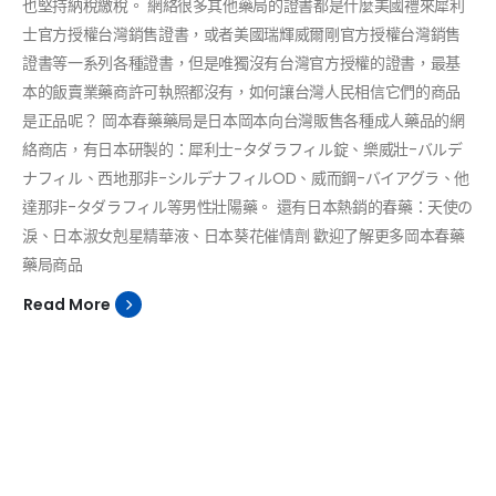
也堅持納稅繳稅。 網絡很多其他藥局的證書都是什麼美國禮來犀利
士官方授權台灣銷售證書，或者美國瑞輝威爾剛官方授權台灣銷售
證書等一系列各種證書，但是唯獨沒有台灣官方授權的證書，最基
本的飯賣業藥商許可執照都沒有，如何讓台灣人民相信它們的商品
是正品呢？ 岡本春藥藥局是日本岡本向台灣販售各種成人藥品的網
絡商店，有日本研製的：犀利士-タダラフィル錠、樂威壯-バルデ
ナフィル、西地那非-シルデナフィルOD、威而鋼-バイアグラ、他
達那非-タダラフィル等男性壯陽藥。 還有日本熱銷的春藥：天使の
淚、日本淑女剋星精華液、日本葵花催情劑 歡迎了解更多岡本春藥
藥局商品
Read More