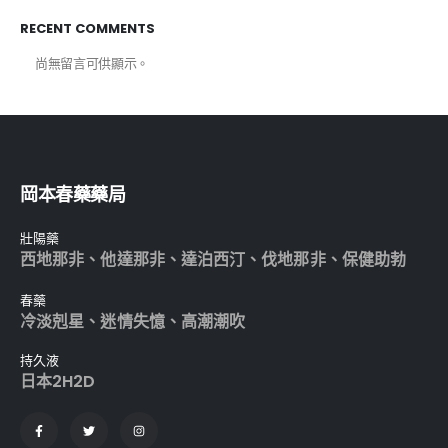
RECENT COMMENTS
尚無留言可供顯示。
岡本春藥藥局
壯陽藥
西地那非
、
他達那非
、
達泊西汀
、
伐地那非
、
保健助勃
春藥
冷淡剋星
、
迷情失憶
、
高潮潮吹
持久液
日本2H2D