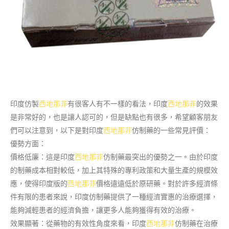
印度仿製
西地那非
有很客人有不一樣的看法，印度
西地那非
的效果
是非常好的，也是讓人認可的，但是缺點也有很多，希望顧客朋友
們可以注意到，以下是對印度
西地那非
仿制藥的一些常見評價：
優勢方面：
價格低廉：這是印度
西地那非
仿制藥最突出的優勢之一。由於印度
的制藥成本相對較低，加上其特殊的專利政策和大量生產的規模效
應，使得印度版的
西地那非
價格遠遠低於原研藥。對於許多經濟條
件有限的患者來說，印度仿制藥提供了一種經濟實惠的治療選擇，
能夠減輕患者的經濟負擔，讓更多人能夠獲得有效的治療。
效果顯著：從藥物的有效性角度來看，印度
西地那非
仿制藥在治療