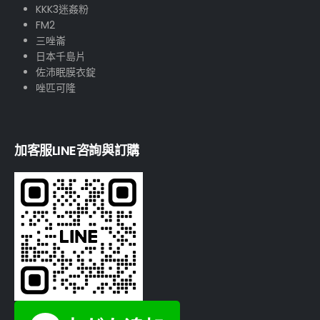
KKK3迷姦粉
FM2
三唑崙
日本千島片
佐沛眠膜衣錠
唑匹可隆
加客服LINE咨詢與訂購