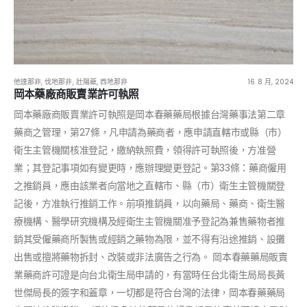
他達那非
,
伐地那非
,
壯陽藥
,
西地那非
16 8 月, 2024
岡本藥廠商販賣業許可執照
岡本藥廠商販賣業許可執照是岡本春藥藥局根據台灣藥事法第二章
藥商之管理，第27條，凡申請為藥商者，應申請直轄市或縣（市）
衛生主管機關核准登記，繳納執照費，領得許可執照後，方准營
業；其登記事項如有變更時，應辦理變更登記。第33條：藥商僱用
之推銷員，應由該業者向當地之直轄市、縣（市）衛生主管機關登
記後，方准執行推銷工作。前項推銷員，以向藥局、藥商、衛生醫
療機構、醫學研究機構及經衛生主管機關准予登記為兼售藥物者推
銷其受僱藥商所製售或經銷之藥物為限，並不得有沿途推銷、設攤
出售或擅將藥物拆封、改裝或非法廣告之行為。 岡本春藥藥局販賣
業藥商許可證是向台北衛生局申請的，有當時任台北衛生局局長黃
世傑局長的簽字和蓋章，一切都是符合台灣的法律，岡本春藥藥局