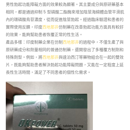
男性勃起功能障礙方面的效果較為顯著。其主要成分與原研藥基本
相同，都是通過抑制 5 型磷酸二酯酶來增加陰莖海綿體血管平滑肌
內的環磷酸鳥苷濃度，從而促進陰莖勃起。經過臨床驗證和患者的
實際使用反饋，印度
西地那非
仿制藥在改善勃起功能方面具有較好
的效果，能夠幫助患者恢覆正常的性生活。
產品多樣：印度制藥企業在仿制
西地那非
的過程中，不僅生產了與
原研藥成分和劑量相同的普通仿制藥，還開發出了多種覆方制劑和
特殊劑型。例如，將
西地那非
與達泊西汀等藥物組合在一起的雙效
片，既能夠幫助患者解決勃起功能障礙問題，又能在一定程度上延
長性生活時間，滿足了不同患者的個性化需求。