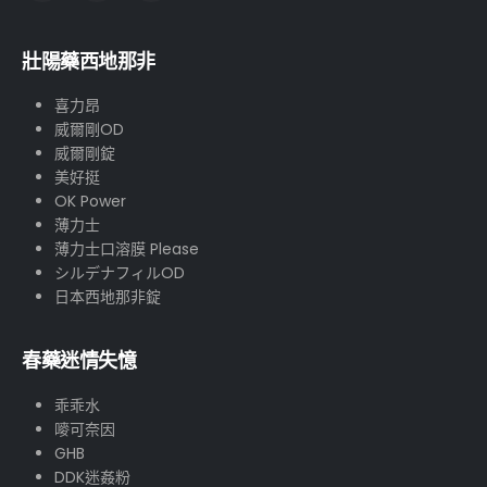
壯陽藥西地那非
喜力昂
威爾剛OD
威爾剛錠
美好挺
OK Power
薄力士
薄力士口溶膜 Please
シルデナフィルOD
日本西地那非錠
春藥迷情失憶
乖乖水
嘜可奈因
GHB
DDK迷姦粉