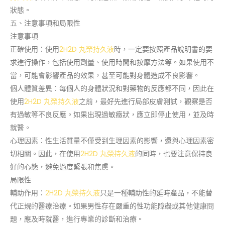
狀態。
五、注意事項和局限性
注意事項
正確使用：使用
2H2D 丸榮持久液
時，一定要按照產品說明書的要
求進行操作，包括使用劑量、使用時間和按摩方法等。如果使用不
當，可能會影響產品的效果，甚至可能對身體造成不良影響。
個人體質差異：每個人的身體狀況和對藥物的反應都不同，因此在
使用
2H2D 丸榮持久液
之前，最好先進行局部皮膚測試，觀察是否
有過敏等不良反應。如果出現過敏癥狀，應立即停止使用，並及時
就醫。
心理因素：性生活質量不僅受到生理因素的影響，還與心理因素密
切相關。因此，在使用
2H2D 丸榮持久液
的同時，也要注意保持良
好的心態，避免過度緊張和焦慮。
局限性
輔助作用：
2H2D 丸榮持久液
只是一種輔助性的延時產品，不能替
代正規的醫療治療。如果男性存在嚴重的性功能障礙或其他健康問
題，應及時就醫，進行專業的診斷和治療。