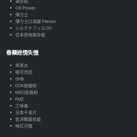
美好挺
OK Power
薄力士
薄力士口溶膜 Please
シルデナフィルOD
日本西地那非錠
春藥迷情失憶
乖乖水
嘜可奈因
GHB
DDK迷姦粉
KKK3迷姦粉
FM2
三唑崙
日本千島片
佐沛眠膜衣錠
唑匹可隆