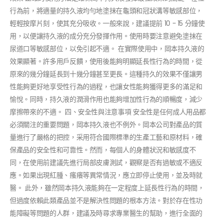
行為前，將適量的持久液均勻地塗抹在龜頭和冠狀溝等敏感部位，
輕輕按摩片刻，使其充分吸收。一般來說，建議提前 10 - 15 分鐘使
用，以便讓持久液的成分充分發揮作用。使用時要注意避免塗抹在
尿道口等敏感部位，以免引起不適。 在實際使用中，岡本持久液的
效果顯著。許多用戶反饋，使用後能夠明顯延長性行為的時間，從
原來的幾分鐘延長到十幾分鐘甚至更長。這種持久的效果不僅讓男
性能夠更好地享受性行為的過程，也讓女性能夠獲得更多的滿足和
愉悅。同時，持久液的潤滑作用也能夠增加性行為的順暢度，減少
摩擦帶來的不適。 四、安全性與注意事項 安全性是任何成人用品都
必須關注的重要問題，岡本持久液也不例外。岡本公司對產品的質
量進行了嚴格的把控，采用符合國際標準的生產工藝和原材料，確
保產品的安全性和可靠性。然而，每個人的身體狀況和敏感度不
同，在使用前建議先進行局部皮膚測試，觀察是否有過敏或不適反
應。如果出現紅腫、瘙癢等異常情況，應立即停止使用，並及時就
醫。 此外，雖然岡本持久液能夠在一定程度上延長性行為的時間，
但過度依賴此類產品並不是解決性問題的根本方法。對於存在性功
能障礙等問題的人群，建議及時尋求專業醫生的幫助，進行全面的