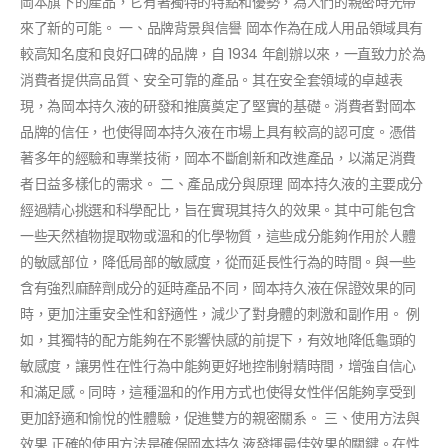
岡本旗下的產品，它有著獨特的特點和優勢，為人們的親密時光帶
來了新的可能。 一、品牌背景與信譽 岡本作為在成人用品領域具有
較高知名度和良好口碑的品牌，自 1934 年創辦以來，一直致力於為
消費者提供高品質、安全可靠的產品。其在安全套領域的卓越表
現，為岡本持久液的研發和推廣奠定了堅實的基礎。消費者對岡本
品牌的信任，也使得岡本持久液在市場上具有較高的認可度。憑借
著多年的經驗和專業技術，岡本不斷創新和改進產品，以滿足消費
者日益多樣化的需求。 二、產品成分與原理 岡本持久液的主要成分
經過精心挑選和科學配比，旨在實現其持久的效果。其中可能包含
一些天然植物提取物或溫和的化學物質，這些成分能夠作用於人體
的敏感部位，降低局部的敏感度，從而延長性行為的時間。與一些
含有強烈麻醉劑成分的延時產品不同，岡本持久液在保證效果的同
時，更加注重安全性和舒適性，減少了對身體的刺激和副作用。 例
如，其獨特的配方能夠在不影響快感的前提下，有效地降低龜頭的
敏感度，讓男性在性行為中能夠更好地控制射精時間，增強自信心
和滿足感。同時，這種溫和的作用方式也使得女性伴侶能夠享受到
更加舒適和愉悅的性體驗，促進雙方的親密關系。 三、使用方法與
效果 正確的使用方法是確保岡本持久液發揮最佳效果的關鍵。在性