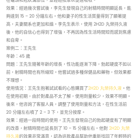
效果：經過幾次嘗試後，李先生發現自己的射精時間明顯延長，能
夠達到 15 – 20 分鐘左右。他和妻子的性生活質量得到了顯著提
高，夫妻關系也更加和諧。李先生表示，使用 2H2D 丸榮持久液
後，他的自信心也得到了增強，不再因為性生活時間短而感到焦慮
和自卑。
案例二：王先生
年齡：45 歲
問題：王先生隨著年齡的增長，性功能逐漸下降，勃起硬度不如以
前，射精時間也有所縮短。他嘗試過多種保健品和藥物，但效果都
不理想。
使用情況：王先生抱著試試看的心態購買了
2H2D 丸榮持久液
。他
在使用初期，由於對產品不太了解，使用劑量較少，效果不明顯。
後來，他咨詢了客服人員，調整了使用劑量和方法，在性生活前
20 分鐘左右噴了 2 – 3 下，並充分按摩。
效果：經過一段時間的使用，王先生發現自己的勃起硬度有了明顯
的改善，射精時間也延長到了 10 – 15 分鐘左右。他對
2H2D 丸榮
持久液
的效果非常滿意，認為這款產品幫助他重新找回了年輕時的