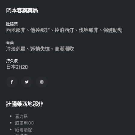
岡本春藥藥局
壯陽藥
西地那非
、
他達那非
、
達泊西汀
、
伐地那非
、
保健助勃
春藥
冷淡剋星
、
迷情失憶
、
高潮潮吹
持久液
日本2H2D
壯陽藥西地那非
喜力昂
威爾剛OD
威爾剛錠