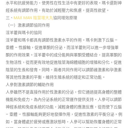
水平和抗疲勞能力，使男性在性生活中有更好的表現。瑪卡還對神
經系統有調節作用，有助於減輕壓力和焦慮，提高性欲望。
三、
MAX MAN 陰莖增大丸
協同增效原理
（一）激素調節協同作用
淫羊藿與瑪卡的協同
淫羊藿和瑪卡都具有調節性激素水平的作用。瑪卡刺激下丘腦 –
垂體 – 性腺軸，促進睪酮的分泌，而淫羊藿則可以進一步增強睪
酮的作用效果。淫羊藿中的成分能夠與睪酮受體結合，提高睪酮的
生物活性，從而更有效地促進陰莖海綿體細胞的增殖和分化，促進
陰莖的生長和發育。同時，兩者共同作用可以調節雌激素和孕激素
等其他性激素的平衡，維持生殖系統的穩定和正常功能。
人參對激素調節的輔助作用
人參雖然不是直接作用於性激素的分泌，但它通過提高身體的整體
機能和免疫力，為內分泌系統的正常運作提供支持。人參可以調節
神經系統和免疫系統的功能，減輕身體的應激反應，從而使下丘腦
– 垂體 – 性腺軸能夠更好地發揮作用，促進性激素的平衡分泌。例
如，當身體處於疲勞或應激狀態時，人參可以幫助恢覆身體的正常