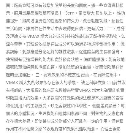
面：廠商宣稱可以有效增加陰莖的長度和圍度。據一些宣傳資料顯
示，服用該產品後陰莖可增長 1 - 3cm，圍度增大 10% 以上。 性功
能提升：能夠增強男性的性渴望和持久力，改善勃起功能，延長性
生活時間，讓男性在性生活中表現得更自信、更有活力。 二、成分
及理論支持 VIMAX 增大丸的成分往往被描述為天然植物提取物，如
淫羊藿等。其理論依據是這些成分可以通過多種途徑發揮作用： 激
素調節：刺激身體分泌足夠的雄性激素，促進陰莖的生長和發育，
使腎臟有促進增長的能力和處於發育狀態。 海綿體擴張：能有效地
擴張陰莖海綿體和毛細血管，增加陰莖的充血量，從而使陰莖在勃
起時更加粗壯。 三、實際效果的不確定性 然而，在實際使用中，
VIMAX 增大丸的效果卻存在很大的爭議。 缺乏科學依據：目前並沒
有權威的、大規模的臨床研究數據來證實VIMAX 增大丸確實能夠實
現陰莖增大的效果。大多數關於其效果的說法都是基於廠商的宣傳
和個別用戶的主觀感受，缺乏客觀性和科學性。 個體差異顯著：每
個人的身體狀況、生理機能和遺傳因素都不同，對藥物的反應也會
存在很大差異。即使某些成分對部分人可能有一定的作用，但這種
作用在不同個體之間的表現程度和效果也難以預測。 心理因素影