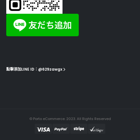
點擊添加LINE ID：@629zawgx
© Porto eCommerce. 2023. All Rights Reserved