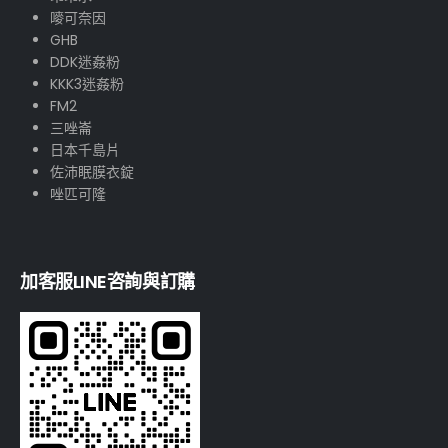
嘜可奈因
GHB
DDK迷姦粉
KKK3迷姦粉
FM2
三唑崙
日本千島片
佐沛眠膜衣錠
唑匹可隆
加客服LINE咨詢與訂購