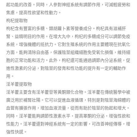
起功能的改善。同時，人參對神經系統有調節作用，可減輕疲勞和
焦慮，提高性欲望和性動力。
枸杞提取物
枸杞含有豐富的多糖、類胡蘿卜素等營養成分。枸杞具有滋補肝
腎、益精明目的作用。在增大丸中，枸杞的多糖成分可以調節免疫
系統，增強機體的抵抗力。它對生殖系統的作用主要體現在抗氧化
方面，能夠清除自由基，保護陰莖組織細胞免受氧化損傷，維持細
胞的正常功能和活力。此外，枸杞還可能通過調節內分泌系統，促
進性激素的分泌，對陰莖的發育和性功能的提升有一定的輔助作
用。
淫羊藿提取物
淫羊藿主要含有淫羊藿苷等黃酮類化合物。淫羊藿在傳統醫學中被
廣泛用於補腎壯陽。它可以促進血液循環，特別是對陰莖海綿體的
血管有擴張作用，增加血液流量，從而有助於陰莖的勃起和增大。
同時，淫羊藿能夠調節性激素水平，提高睪酮的分泌，增強性欲和
性能力。淫羊藿還對神經系統有一定的影響，可改善神經傳導，增
強性快感。