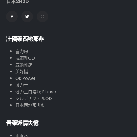
日本2H2D
壯陽藥西地那非
喜力昂
威爾剛OD
威爾剛錠
美好挺
OK Power
薄力士
薄力士口溶膜 Please
シルデナフィルOD
日本西地那非錠
春藥迷情失憶
乖乖水