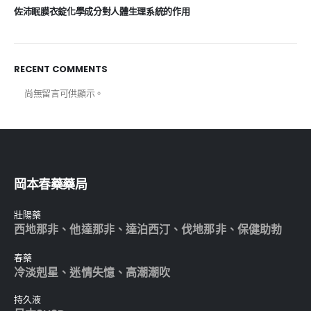
佐沛眠膜衣錠化學成分對人體生理系統的作用
RECENT COMMENTS
尚無留言可供顯示。
岡本春藥藥局
壯陽藥
西地那非
、
他達那非
、
達泊西汀
、
伐地那非
、
保健助勃
春藥
冷淡剋星
、
迷情失憶
、
高潮潮吹
持久液