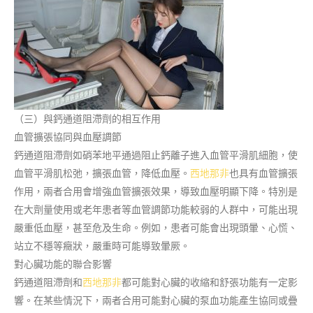
（三）與鈣通道阻滯劑的相互作用
血管擴張協同與血壓調節
鈣通道阻滯劑如硝苯地平通過阻止鈣離子進入血管平滑肌細胞，使
血管平滑肌松弛，擴張血管，降低血壓。
西地那非
也具有血管擴張
作用，兩者合用會增強血管擴張效果，導致血壓明顯下降。特別是
在大劑量使用或老年患者等血管調節功能較弱的人群中，可能出現
嚴重低血壓，甚至危及生命。例如，患者可能會出現頭暈、心慌、
站立不穩等癥狀，嚴重時可能導致暈厥。
對心臟功能的聯合影響
鈣通道阻滯劑和
西地那非
都可能對心臟的收縮和舒張功能有一定影
響。在某些情況下，兩者合用可能對心臟的泵血功能產生協同或疊