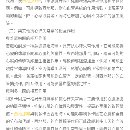
代謝，使
西地那非
的血藥濃度升高，從而增強其藥理作用和不良反
應。例如，可能導致西地那非對心血管系統的作用增強，出現更明
顯的血壓下降、心率改變等，同時也增加了心臟不良事件的發生風
險。
（二）與其他抗心律失常藥的相互作用
與普羅帕酮的相互作用
普羅帕酮是一種鈉通道阻滯劑，具有抗心律失常作用。它可能影響
心臟的傳導系統和心肌的興奮性。與西地那非合用時，兩者可能對
心臟的傳導功能產生相互作用，導致傳導阻滯加重。例如，可能出
現房室傳導阻滯、室內傳導阻滯等，影響心臟的正常節律和泵血功
能。此外，普羅帕酮也可能對血管有一定的影響，與西地那非的血
管擴張作用相互作用，可能影響血壓的穩定性。
與利多卡因的相互作用
利多卡因是一種局部麻醉藥和抗心律失常藥，主要作用於心肌細胞
的鈉離子通道，抑制心肌的自律性和興奮性，提高心室肌的致顫閾
值。
西地那非
與利多卡因合用時，可能影響利多卡因在心臟和全身
的分布和代謝。西地那非的血管擴張作用可能改變利多卡因的血液
灌注和清除率，從而影響其抗心律失常效果。同時，兩者對心臟的