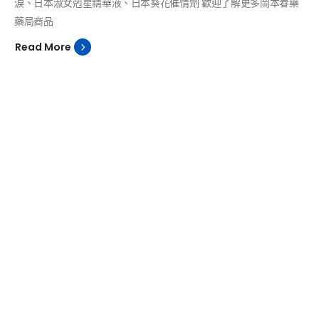
淚、日本淑女剋星精華液、日本葵花催情劑 歡迎了解更多岡本春藥
藥局商品
Read More