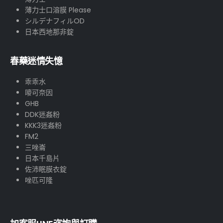
薄力士口溶膜 Please
シルデナフィルOD
日本西地那非錠
春藥迷情失憶
乖乖水
嘜可奈因
GHB
DDK迷姦粉
KKK3迷姦粉
FM2
三唑崙
日本千島片
佐沛眠膜衣錠
唑匹可隆