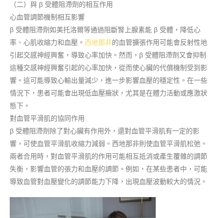
（二）與 β 受體阻滯劑的相互作用
心血管調節機制相互影響
β 受體阻滯劑如美托洛爾等通過阻斷腎上腺素能 β 受體，降低心
率、心肌收縮力和血壓。
西地那非
的血管擴張作用可能會反射性地
引起交感神經興奮，導致心率加快。然而，β 受體阻滯劑又會抑制
這種交感神經興奮引起的心率加快，從而使心臟的代償機制受到影
響。這可能導致心輸出量減少，進一步影響血壓的穩定性。在一些
情況下，患者可能會出現低血壓癥狀，尤其是在體力活動或應激狀
態下。
對血管平滑肌的協同作用
β 受體阻滯劑除了對心臟有作用外，還對血管平滑肌有一定的影
響，可使血管平滑肌收縮力減弱。西地那非則使血管平滑肌松弛。
兩者合用時，對血管平滑肌的作用可能相互抵消或產生覆雜的調節
失衡，影響血管的張力和血壓的調節。例如，在某些患者中，可能
導致血管對血壓變化的調節能力下降，出現血壓波動較大的情況。