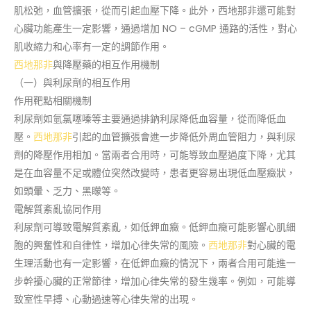
肌松弛，血管擴張，從而引起血壓下降。此外，西地那非還可能對
心臟功能產生一定影響，通過增加 NO – cGMP 通路的活性，對心
肌收縮力和心率有一定的調節作用。
西地那非
與降壓藥的相互作用機制
（一）與利尿劑的相互作用
作用靶點相關機制
利尿劑如氫氯噻嗪等主要通過排鈉利尿降低血容量，從而降低血
壓。
西地那非
引起的血管擴張會進一步降低外周血管阻力，與利尿
劑的降壓作用相加。當兩者合用時，可能導致血壓過度下降，尤其
是在血容量不足或體位突然改變時，患者更容易出現低血壓癥狀，
如頭暈、乏力、黑矇等。
電解質紊亂協同作用
利尿劑可導致電解質紊亂，如低鉀血癥。低鉀血癥可能影響心肌細
胞的興奮性和自律性，增加心律失常的風險。
西地那非
對心臟的電
生理活動也有一定影響，在低鉀血癥的情況下，兩者合用可能進一
步幹擾心臟的正常節律，增加心律失常的發生幾率。例如，可能導
致室性早搏、心動過速等心律失常的出現。