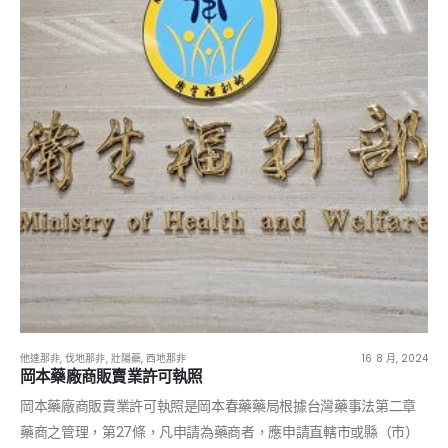
他達那非
,
伐地那非
,
壯陽藥
,
西地那非
16 8 月, 2024
岡本藥廠商販賣業許可執照
岡本藥廠商販賣業許可執照是岡本春藥藥局根據台灣藥事法第二章
藥商之管理，第27條，凡申請為藥商者，應申請直轄市或縣（市）