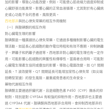
加的影響，導致心功能改變。例如，可能使心肌收縮力過度抑制或
心臟舒張功能異常，影響心臟的正常血液循環，尤其對於有心臟病
史或心功能不全的患者，風險更高。
西地那非
與抗心律失常藥的相互作用機制
（一）與胺碘酮的相互作用
對心臟電生理的影響
胺碘酮是一種廣譜抗心律失常藥，它通過多種機制影響心臟的電生
理活動，如延長心肌細胞的動作電位時程和有效不應期，抑制鈉離
子、鉀離子和鈣離子通道等。西地那非對心臟的電生理也有一定作
用，可能影響心肌細胞的興奮性和傳導性。當兩者合用時，可能對
心臟電生理產生協同或疊加的影響，導致心電圖改變，如 QT 間期
延長、T 波改變等。QT 間期延長可能增加室性心律失常（如尖端
扭轉型室速）的發生風險，嚴重威脅患者的生命安全。
藥物代謝相互作用
胺碘酮主要通過肝臟代謝，且是細胞色素 P450（CYP）酶系的抑
制劑，特別是對 CYP3A4 有較強的抑制作用。西地那非也主要通
過 CYP3A4 代謝。胺碘酮與西地那非合用時，會抑制西地那非的