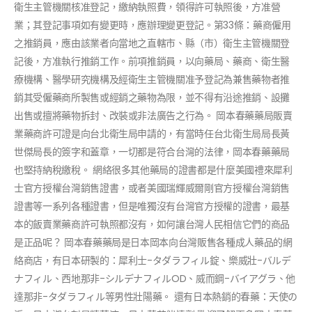
衛生主管機關核准登記，繳納執照費，領得許可執照後，方准營
業；其登記事項如有變更時，應辦理變更登記。第33條：藥商僱用
之推銷員，應由該業者向當地之直轄市、縣（市）衛生主管機關登
記後，方准執行推銷工作。前項推銷員，以向藥局、藥商、衛生醫
療機構、醫學研究機構及經衛生主管機關准予登記為兼售藥物者推
銷其受僱藥商所製售或經銷之藥物為限，並不得有沿途推銷、設攤
出售或擅將藥物拆封、改裝或非法廣告之行為。 岡本春藥藥局販賣
業藥商許可證是向台北衛生局申請的，有當時任台北衛生局局長黃
世傑局長的簽字和蓋章，一切都是符合台灣的法律，岡本春藥藥局
也堅持納稅繳稅。 網絡很多其他藥局的證書都是什麼美國禮來犀利
士官方授權台灣銷售證書，或者美國瑞輝威爾剛官方授權台灣銷售
證書等一系列各種證書，但是唯獨沒有台灣官方授權的證書，最基
本的飯賣業藥商許可執照都沒有，如何讓台灣人民相信它們的商品
是正品呢？ 岡本春藥藥局是日本岡本向台灣販售各種成人藥品的網
絡商店，有日本研製的：犀利士-タダラフィル錠、樂威壯-バルデ
ナフィル、西地那非-シルデナフィルOD、威而鋼-バイアグラ、他
達那非-タダラフィル等男性壯陽藥。 還有日本熱銷的春藥：天使の