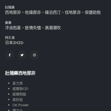
壯陽藥
西地那非
、
他達那非
、
達泊西汀
、
伐地那非
、
保健助勃
春藥
冷淡剋星
、
迷情失憶
、
高潮潮吹
持久液
日本2H2D
壯陽藥西地那非
喜力昂
威爾剛OD
威爾剛錠
美好挺
OK Power
薄力士