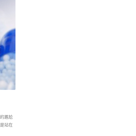
的尷尬
是站在