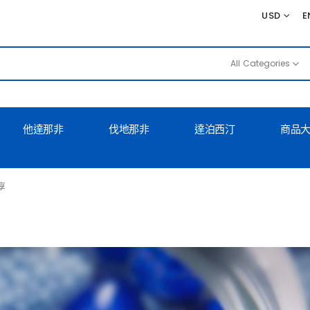
USD
E
All Categories
他達那非
伐地那非
達泊西汀
商品
享