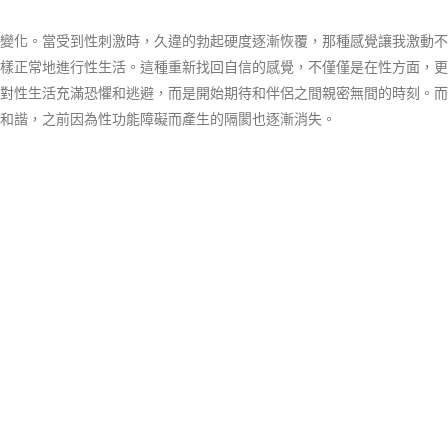
變化。當受到性刺激時，久違的勃起硬度逐漸恢覆，那種感覺讓我激動不
樣正常地進行性生活。這種重新找回自信的感覺，不僅僅是在性方面，更
對性生活充滿恐懼和逃避，而是開始期待和伴侶之間親密無間的時刻。而
和諧，之前因為性功能障礙而產生的隔閡也逐漸消失。