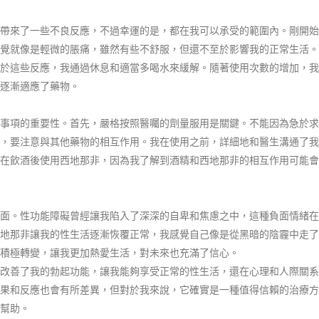
帶來了一些不良反應，不過幸運的是，都在我可以承受的範圍內。剛開始
覺就像是輕微的脹痛，雖然有些不舒服，但還不至於影響我的正常生活。
於這些反應，我通過休息和適當多喝水來緩解。隨著使用次數的增加，我
逐漸適應了藥物。
事項的重要性。首先，嚴格按照醫囑的劑量服用是關鍵。不能因為急於求
，要注意與其他藥物的相互作用。我在使用之前，詳細地和醫生溝通了我
在飲酒後使用西地那非，因為我了解到酒精和西地那非的相互作用可能會
面。性功能障礙曾經讓我陷入了深深的自卑和焦慮之中，這種負面情緒在
地那非讓我的性生活逐漸恢覆正常，我感覺自己像是從黑暗的陰霾中走了
積極轉變，讓我更加熱愛生活，對未來也充滿了信心。
改善了我的勃起功能，讓我能夠享受正常的性生活，還在心理和人際關系
果和反應也會有所差異，但對於我來說，它確實是一種值得信賴的治療方
幫助。