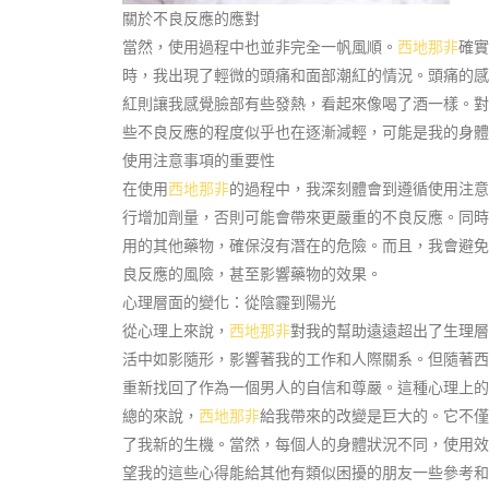
關於不良反應的應對
當然，使用過程中也並非完全一帆風順。
西地那非
確實
時，我出現了輕微的頭痛和面部潮紅的情況。頭痛的感
紅則讓我感覺臉部有些發熱，看起來像喝了酒一樣。對
些不良反應的程度似乎也在逐漸減輕，可能是我的身體
使用注意事項的重要性
在使用
西地那非
的過程中，我深刻體會到遵循使用注意
行增加劑量，否則可能會帶來更嚴重的不良反應。同時
用的其他藥物，確保沒有潛在的危險。而且，我會避免
良反應的風險，甚至影響藥物的效果。
心理層面的變化：從陰霾到陽光
從心理上來說，
西地那非
對我的幫助遠遠超出了生理層
活中如影隨形，影響著我的工作和人際關系。但隨著西
重新找回了作為一個男人的自信和尊嚴。這種心理上的
總的來說，
西地那非
給我帶來的改變是巨大的。它不僅
了我新的生機。當然，每個人的身體狀況不同，使用效
望我的這些心得能給其他有類似困擾的朋友一些參考和