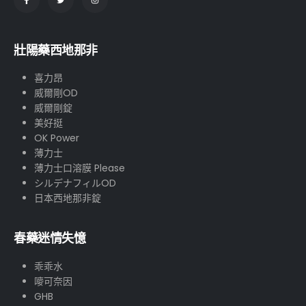
壯陽藥西地那非
喜力昂
威爾剛OD
威爾剛錠
美好挺
OK Power
薄力士
薄力士口溶膜 Please
シルデナフィルOD
日本西地那非錠
春藥迷情失憶
乖乖水
嘜可奈因
GHB