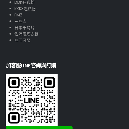
DDK迷姦粉
KKK3迷姦粉
FM2
三唑崙
日本千島片
佐沛眠膜衣錠
唑匹可隆
加客服LINE咨詢與訂購