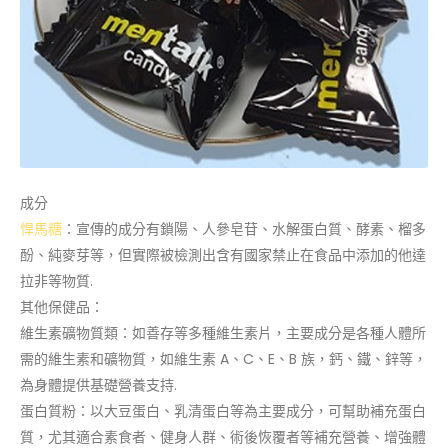
成分
悍馬糖
：宣傳的成分有鎖陽、人參皂苷、水解蛋白質、酵素、榴多
酚、純麥芽等，但實際被檢測出含有國家禁止在食品中添加的他達
拉非等物質.
其他保健品：
維生素礦物質類：如善存等多種維生素片，主要成分是各種人體所
需的維生素和礦物質，如維生素 A、C、E、B 族，鈣、鐵、鋅等，
為身體提供基礎營養支持.
蛋白質粉：以大豆蛋白、乳清蛋白等為主要成分，可幫助補充蛋白
質，尤其適合素食者、健身人群、術後恢覆者等補充營養、增強體