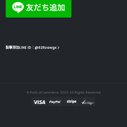
點擊添加LINE ID：@629zawgx
© Porto eCommerce. 2023. All Rights Reserved