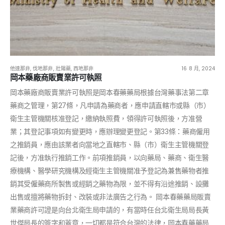
他達那非
,
伐地那非
,
壯陽藥
,
西地那非
16 8 月, 2024
岡本藥廠商販賣業許可執照
岡本藥廠商販賣業許可執照是岡本春藥藥局根據台灣藥事法第二章
藥商之管理，第27條，凡申請為藥商者，應申請直轄市或縣（市）
衛生主管機關核准登記，繳納執照費，領得許可執照後，方准營
業；其登記事項如有變更時，應辦理變更登記。第33條：藥商僱用
之推銷員，應由該業者向當地之直轄市、縣（市）衛生主管機關登
記後，方准執行推銷工作。前項推銷員，以向藥局、藥商、衛生醫
療機構、醫學研究機構及經衛生主管機關准予登記為兼售藥物者推
銷其受僱藥商所製售或經銷之藥物為限，並不得有沿途推銷、設攤
出售或擅將藥物拆封、改裝或非法廣告之行為。 岡本春藥藥局販賣
業藥商許可證是向台北衛生局申請的，有當時任台北衛生局局長黃
世傑局長的簽字和蓋章，一切都是符合台灣的法律，岡本春藥藥局