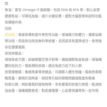
質.
魚油：富含 Omega-3 脂肪酸，包括 DHA 和 EPA 等，對心血管
健康有益，可降低血脂、減少炎癥反應，還對大腦發育和認知功能
有積極作用.
功效
悍馬糖
：曾被宣傳有提升男性性功能、增強精力和體力、補腎益精
等功效，但這些功效並無科學依據，且因其含有違禁成分，食用後
存在健康風險.
其他保健品：
增強免疫力類：如破壁靈芝孢子粉等，通過調節免疫系統，增強機
體的抵抗力，幫助預防疾病，適合免疫力低下的人群.
改善睡眠類：像褪黑素等保健品，可調節人體生物鐘，幫助改善睡
眠質量，適用於因時差、倒班等引起的睡眠問題或輕度失眠者.
抗氧化類：例如葡萄籽提取物等，含有豐富的抗氧化物質，能清除
自由基，減緩細胞衰老，對皮膚健康、心血管保護等有一定作用.