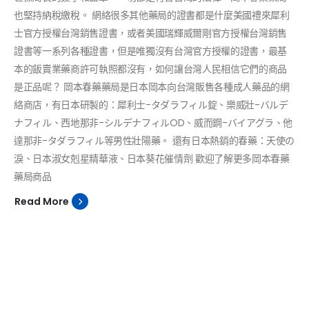
也堅持納稅繳稅。 網絡很多其他藥局的證書都是什麼美國禮來犀利
士官方授權台灣銷售證書，或者美國瑞輝威爾剛官方授權台灣銷售
證書等一系列各種證書，但是唯獨沒有台灣官方授權的證書，最基
本的飯賣業藥商許可執照都沒有，如何讓台灣人民相信它們的商品
是正品呢？ 岡本春藥藥局是日本岡本向台灣販售各種成人藥品的網
絡商店，有日本研製的：犀利士-タダラフィル錠、樂威壯-バルデ
ナフィル、西地那非-シルデナフィルOD、威而鋼-バイアグラ、他
達那非-タダラフィル等男性壯陽藥。 還有日本熱銷的春藥：天使の
淚、日本淑女剋星精華液、日本葵花催情劑 歡迎了解更多岡本春藥
藥局商品
Read More