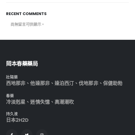
RECENT COMMENTS
尚無留言可供顯示。
岡本春藥藥局
壯陽藥
西地那非
、
他達那非
、
達泊西汀
、
伐地那非
、
保健助勃
春藥
冷淡剋星
、
迷情失憶
、
高潮潮吹
持久液
日本2H2D