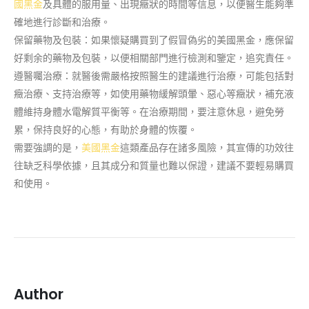
國黑金
及具體的服用量、出現癥狀的時間等信息，以便醫生能夠準
確地進行診斷和治療。
保留藥物及包裝：如果懷疑購買到了假冒偽劣的美國黑金，應保留
好剩余的藥物及包裝，以便相關部門進行檢測和鑒定，追究責任。
遵醫囑治療：就醫後需嚴格按照醫生的建議進行治療，可能包括對
癥治療、支持治療等，如使用藥物緩解頭暈、惡心等癥狀，補充液
體維持身體水電解質平衡等。在治療期間，要注意休息，避免勞
累，保持良好的心態，有助於身體的恢覆。
需要強調的是，
美國黑金
這類產品存在諸多風險，其宣傳的功效往
往缺乏科學依據，且其成分和質量也難以保證，建議不要輕易購買
和使用。
Author