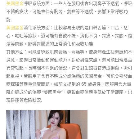
美國黑金
呼吸系統方面：一些人在服用後會出現鼻子不透氣、呼吸
不暢的癥狀，可能會伴有胸悶、氣短等不適感，影響正常呼吸功
能.
美國黑金
消化系統方面：比較容易出現的是口幹舌燥、口苦、惡
心、嘔吐等癥狀，還可能有食欲不振、消化不良、胃痛、胃脹、腹
瀉等問題，影響胃腸道的正常消化和吸收功能.
其他方面：可能會導致肌肉酸痛、背痛等，使身體產生疲勞感和不
適感，影響日常活動和運動能力。對於男性來說，還可能出現陰莖
異常勃起、長時間不消退的情況，這會對生殖器官造成損傷，需引
起重視。若服用了含有不明成分或偽藥的美國黑金，可能會引發血
糖驟降等嚴重健康問題，如前文提到的 65 歲男性，因服用含大量
降血糖成分的偽藥 “美國黑金”，導致血糖值嚴重低於正常範圍，出
現昏迷等危險狀況.