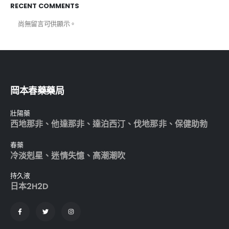
RECENT COMMENTS
尚無留言可供顯示。
岡本春藥藥局
壯陽藥
西地那非
、
他達那非
、
達泊西汀
、
伐地那非
、
保健助勃
春藥
冷淡剋星
、
迷情失憶
、
高潮潮吹
持久液
日本2H2D