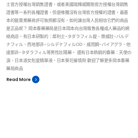
士官方授權台灣銷售證書，或者美國瑞輝威爾剛官方授權台灣銷售
證書等一系列各種證書，但是唯獨沒有台灣官方授權的證書，最基
本的飯賣業藥商許可執照都沒有，如何讓台灣人民相信它們的商品
是正品呢？ 岡本春藥藥局是日本岡本向台灣販售各種成人藥品的網
絡商店，有日本研製的：犀利士-タダラフィル錠、樂威壯-バルデ
ナフィル、西地那非-シルデナフィルOD、威而鋼-バイアグラ、他
達那非-タダラフィル等男性壯陽藥。 還有日本熱銷的春藥：天使の
淚、日本淑女剋星精華液、日本葵花催情劑 歡迎了解更多岡本春藥
藥局商品
Read More