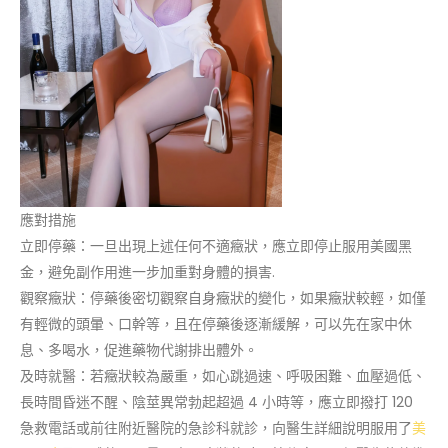
應對措施
立即停藥：一旦出現上述任何不適癥狀，應立即停止服用美國黑
金，避免副作用進一步加重對身體的損害.
觀察癥狀：停藥後密切觀察自身癥狀的變化，如果癥狀較輕，如僅
有輕微的頭暈、口幹等，且在停藥後逐漸緩解，可以先在家中休
息、多喝水，促進藥物代謝排出體外。
及時就醫：若癥狀較為嚴重，如心跳過速、呼吸困難、血壓過低、
長時間昏迷不醒、陰莖異常勃起超過 4 小時等，應立即撥打 120
急救電話或前往附近醫院的急診科就診，向醫生詳細說明服用了
美