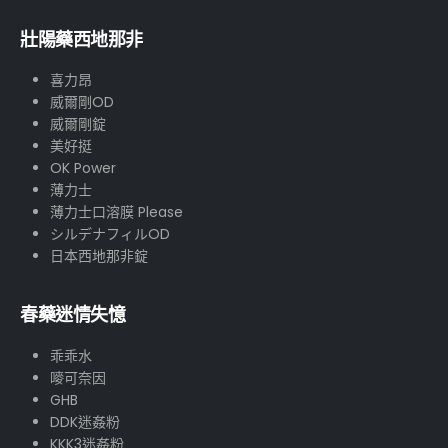
壯陽藥西地那非
喜力昂
威爾剛OD
威爾剛錠
美好挺
OK Power
薄力士
薄力士口溶膜 Please
シルデナフィルOD
日本西地那非錠
春藥迷情失憶
乖乖水
嘜可奈因
GHB
DDK迷姦粉
KKK3迷姦粉