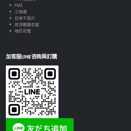
FM2
三唑崙
日本千島片
佐沛眠膜衣錠
唑匹可隆
加客服LINE咨詢與訂購