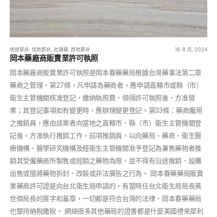
他達那非
,
伐地那非
,
壯陽藥
,
西地那非
16 8 月, 2024
岡本藥廠商販賣業許可執照
岡本藥廠商販賣業許可執照是岡本春藥藥局根據台灣藥事法第二章
藥商之管理，第27條，凡申請為藥商者，應申請直轄市或縣（市）
衛生主管機關核准登記，繳納執照費，領得許可執照後，方准營
業；其登記事項如有變更時，應辦理變更登記。第33條：藥商僱用
之推銷員，應由該業者向當地之直轄市、縣（市）衛生主管機關登
記後，方准執行推銷工作。前項推銷員，以向藥局、藥商、衛生醫
療機構、醫學研究機構及經衛生主管機關准予登記為兼售藥物者推
銷其受僱藥商所製售或經銷之藥物為限，並不得有沿途推銷、設攤
出售或擅將藥物拆封、改裝或非法廣告之行為。 岡本春藥藥局販賣
業藥商許可證是向台北衛生局申請的，有當時任台北衛生局局長黃
世傑局長的簽字和蓋章，一切都是符合台灣的法律，岡本春藥藥局
也堅持納稅繳稅。 網絡很多其他藥局的證書都是什麼美國禮來犀利