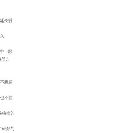
，延長射
久.
究中，服
時間方
不應超
也不宜
性疾病的
了較好的