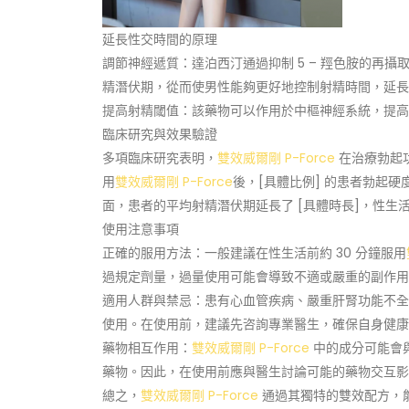
延長性交時間的原理
調節神經遞質：達泊西汀通過抑制 5 – 羥色胺的再攝取
精潛伏期，從而使男性能夠更好地控制射精時間，延長
提高射精閾值：該藥物可以作用於中樞神經系統，提高
臨床研究與效果驗證
多項臨床研究表明，
雙效威爾剛 P-Force
在治療勃起功
用
雙效威爾剛 P-Force
後，[具體比例] 的患者勃起
面，患者的平均射精潛伏期延長了 [具體時長]，性生
使用注意事項
正確的服用方法：一般建議在性生活前約 30 分鐘服用
過規定劑量，過量使用可能會導致不適或嚴重的副作用
適用人群與禁忌：患有心血管疾病、嚴重肝腎功能不全
使用。在使用前，建議先咨詢專業醫生，確保自身健康
藥物相互作用：
雙效威爾剛 P-Force
中的成分可能會
藥物。因此，在使用前應與醫生討論可能的藥物交互影
總之，
雙效威爾剛 P-Force
通過其獨特的雙效配方，