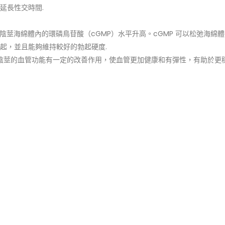
延長性交時間.
得陰莖海綿體內的環磷鳥苷酸（cGMP）水平升高。cGMP 可以松弛海綿
起，並且能夠維持較好的勃起硬度.
陰莖的血管功能有一定的改善作用，使血管更加健康和有彈性，有助於更