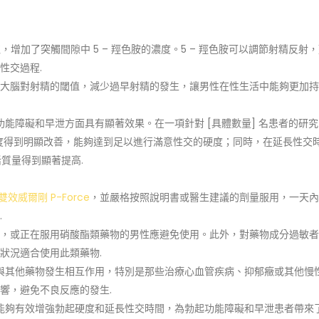
，增加了突觸間隙中 5 – 羥色胺的濃度。5 – 羥色胺可以調節射精反射
性交過程.
大腦對射精的閾值，減少過早射精的發生，讓男性在性生活中能夠更加持
能障礙和早泄方面具有顯著效果。在一項針對 [具體數量] 名患者的研
硬度得到明顯改善，能夠達到足以進行滿意性交的硬度；同時，在延長性交
活質量得到顯著提高.
雙效威爾剛 P-Force
，並嚴格按照說明書或醫生建議的劑量服用，一天內
.
，或正在服用硝酸酯類藥物的男性應避免使用。此外，對藥物成分過敏者
狀況適合使用此類藥物.
與其他藥物發生相互作用，特別是那些治療心血管疾病、抑郁癥或其他慢
響，避免不良反應的發生.
能夠有效增強勃起硬度和延長性交時間，為勃起功能障礙和早泄患者帶來