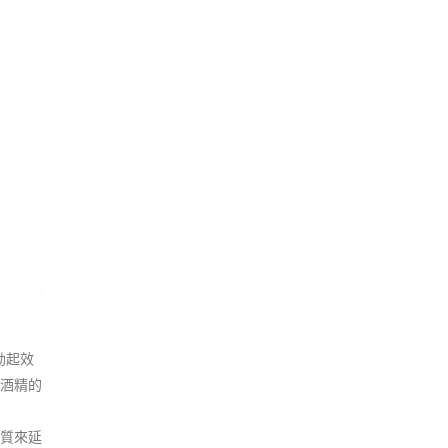
勃起效
酒精的
遞質來延