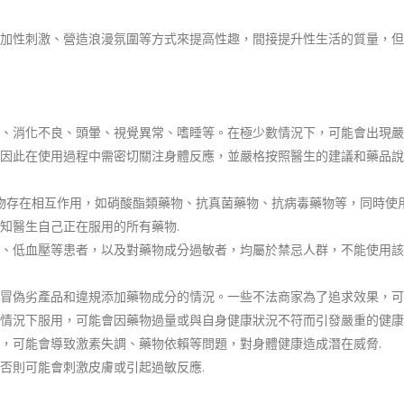
加性刺激、營造浪漫氛圍等方式來提高性趣，間接提升性生活的質量，但
、消化不良、頭暈、視覺異常、嗜睡等。在極少數情況下，可能會出現嚴
因此在使用過程中需密切關注身體反應，並嚴格按照醫生的建議和藥品說
物存在相互作用，如硝酸酯類藥物、抗真菌藥物、抗病毒藥物等，同時使
知醫生自己正在服用的所有藥物.
、低血壓等患者，以及對藥物成分過敏者，均屬於禁忌人群，不能使用該
冒偽劣產品和違規添加藥物成分的情況。一些不法商家為了追求效果，可
情況下服用，可能會因藥物過量或與自身健康狀況不符而引發嚴重的健康
，可能會導致激素失調、藥物依賴等問題，對身體健康造成潛在威脅.
否則可能會刺激皮膚或引起過敏反應.