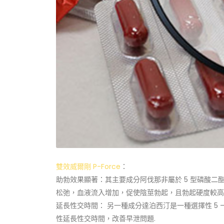
雙效威爾剛 P-Force
：
助勃效果顯著：其主要成分阿伐那非屬於 5 型磷酸二
松弛，血液流入增加，促使陰莖勃起，且勃起硬度較高
延長性交時間： 另一種成分達泊西汀是一種選擇性 5
性延長性交時間，改善早泄問題.