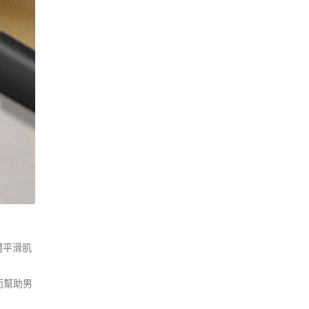
體平滑肌
而幫助男