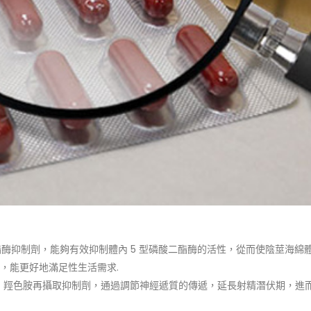
酯酶抑制劑，能夠有效抑制體內 5 型磷酸二酯酶的活性，從而使陰莖海綿
，能更好地滿足性生活需求.
 – 羥色胺再攝取抑制劑，通過調節神經遞質的傳遞，延長射精潛伏期，進