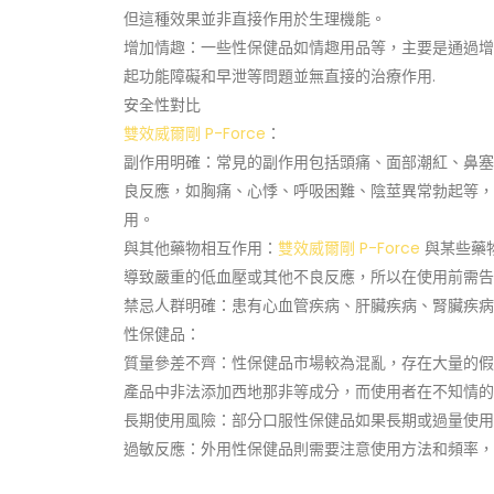
但這種效果並非直接作用於生理機能。
增加情趣：一些性保健品如情趣用品等，主要是通過增
起功能障礙和早泄等問題並無直接的治療作用.
安全性對比
雙效威爾剛 P-Force
：
副作用明確：常見的副作用包括頭痛、面部潮紅、鼻塞
良反應，如胸痛、心悸、呼吸困難、陰莖異常勃起等，
用。
與其他藥物相互作用：
雙效威爾剛 P-Force
與某些藥
導致嚴重的低血壓或其他不良反應，所以在使用前需告
禁忌人群明確：患有心血管疾病、肝臟疾病、腎臟疾病
性保健品：
質量參差不齊：性保健品市場較為混亂，存在大量的假
產品中非法添加西地那非等成分，而使用者在不知情的
長期使用風險：部分口服性保健品如果長期或過量使用
過敏反應：外用性保健品則需要注意使用方法和頻率，