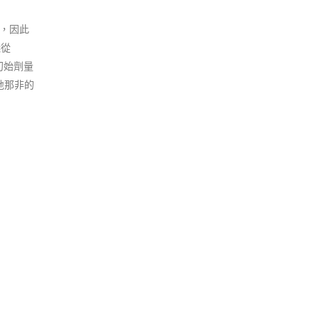
%，因此
議從
初始劑量
地那非的