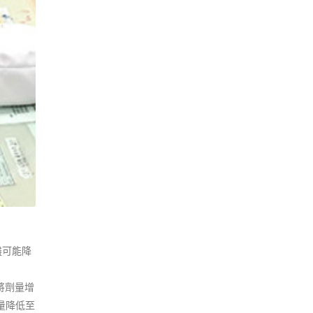
盡可能降
將劑量增
量降低至