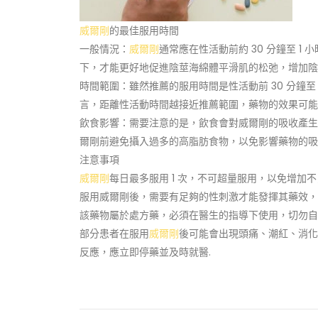
威爾剛
的最佳服用時間
一般情況：
威爾剛
通常應在性活動前約 30 分鐘至 
下，才能更好地促進陰莖海綿體平滑肌的松弛，增加陰
時間範圍：雖然推薦的服用時間是性活動前 30 分鐘至 
言，距離性活動時間越接近推薦範圍，藥物的效果可能
飲食影響：需要注意的是，飲食會對威爾剛的吸收產生
爾剛前避免攝入過多的高脂肪食物，以免影響藥物的吸
注意事項
威爾剛
每日最多服用 1 次，不可超量服用，以免增加不
服用威爾剛後，需要有足夠的性刺激才能發揮其藥效，
該藥物屬於處方藥，必須在醫生的指導下使用，切勿自
部分患者在服用
威爾剛
後可能會出現頭痛、潮紅、消化
反應，應立即停藥並及時就醫.