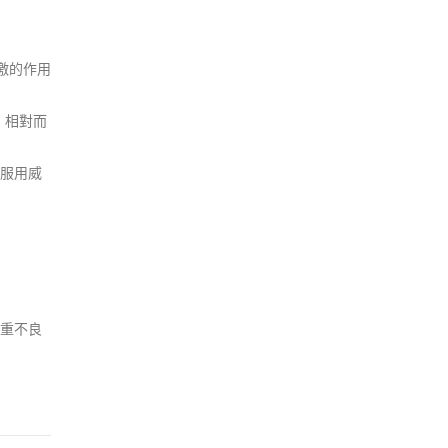
激的作用
，相對而
服用威
重不良