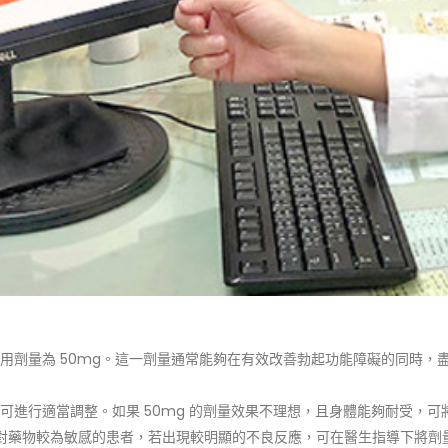
用劑量為 50mg。這一劑量通常能夠在有效改善勃起功能障礙的同時，
進行適當調整。如果 50mg 的劑量效果不理想，且身體能夠耐受，可
弱或對藥物較為敏感的患者，若出現較明顯的不良反應，可在醫生指導下將劑