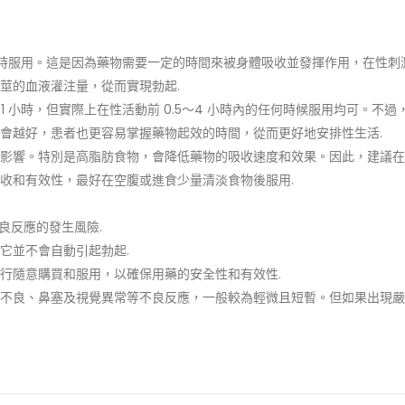
1 小時服用。這是因為藥物需要一定的時間來被身體吸收並發揮作用，在性刺
莖的血液灌注量，從而實現勃起.
1 小時，但實際上在性活動前 0.5～4 小時內的任何時候服用均可。不過
會越好，患者也更容易掌握藥物起效的時間，從而更好地安排性生活.
影響。特別是高脂肪食物，會降低藥物的吸收速度和效果。因此，建議在
收和有效性，最好在空腹或進食少量清淡食物後服用.
良反應的發生風險.
它並不會自動引起勃起.
行隨意購買和服用，以確保用藥的安全性和有效性.
不良、鼻塞及視覺異常等不良反應，一般較為輕微且短暫。但如果出現嚴