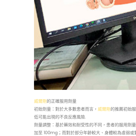
威爾剛
的正確服用劑量
初始劑量：對於大多數患者而言，
威爾剛
的推薦初始服
低可能出現的不良反應風險.
劑量調整：基於藥效和耐受性的不同，患者的服用劑量可
加至 100mg；而對於部分年齡較大、身體較為虛