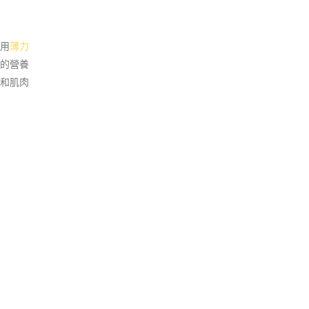
用
薄力
的營養
和肌肉