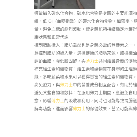
適量攝入碳水化合物：碳水化合物是身體的主要能源物
維、低 GI（血糖指數）的碳水化合物食物，如燕麥
量，避免血糖的劇烈波動，使身體能夠持續穩定地獲得
康狀態和正常代謝.
控制脂肪攝入：脂肪雖然也是身體必需的營養素之一，
意控制脂肪的攝入量，選擇健康的脂肪來源，如橄欖油
調節血脂、降低膽固醇，與
薄力士
共同維護身體的健康
補充維生素和礦物質：維生素和礦物質在身體的生理過
能。多吃蔬菜和水果可以獲得豐富的維生素和礦物質，
高免疫力，與
薄力士
中的營養成分相互配合，有助於維
避免某些食物和飲料：在服用薄力士期間，應避免食用
擔，影響
薄力士
的吸收和利用，同時也可能導致胃腸道
解毒功能，進而影響
薄力士
的保健效果，甚至可能與薄