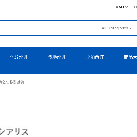
USD
E
All Categories
他達那非
伐地那非
達泊西汀
商品
與飲食搭配建議