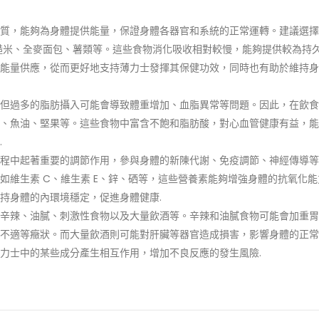
質，能夠為身體提供能量，保證身體各器官和系統的正常運轉。建議選擇
、糙米、全麥面包、薯類等。這些食物消化吸收相對較慢，能夠提供較為持
能量供應，從而更好地支持薄力士發揮其保健功效，同時也有助於維持身
但過多的脂肪攝入可能會導致體重增加、血脂異常等問題。因此，在飲食
、魚油、堅果等。這些食物中富含不飽和脂肪酸，對心血管健康有益，能
.
程中起著重要的調節作用，參與身體的新陳代謝、免疫調節、神經傳導等
如維生素 C、維生素 E、鋅、硒等，這些營養素能夠增強身體的抗氧化能
持身體的內環境穩定，促進身體健康.
辛辣、油膩、刺激性食物以及大量飲酒等。辛辣和油膩食物可能會加重胃
不適等癥狀。而大量飲酒則可能對肝臟等器官造成損害，影響身體的正常
力士中的某些成分產生相互作用，增加不良反應的發生風險.