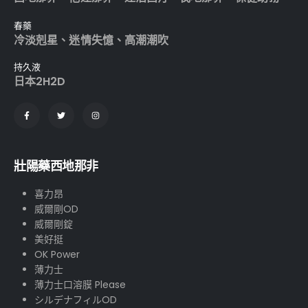
春藥
冷淡剋星
、
迷情失憶
、
高潮潮吹
持久液
日本2H2D
壯陽藥西地那非
喜力昂
威爾剛OD
威爾剛錠
美好挺
OK Power
薄力士
薄力士口溶膜 Please
シルデナフィルOD