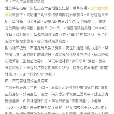
三、持久度延長效能彰顯
性交時長拓展：過往患者常苦惱性交短暫，草草收場。
日本西地那
非錠
幹預下，實驗組平均性交持續時間從治療前 3 – 5 分鐘延長至
8 – 12 分鐘，部分年輕、輕度 ED 患者甚至達 15 分鐘以上，關鍵
在於藥物抑制磷酸二酯酶 5（PDE5），穩固環磷酸鳥苷（cGMP）
介導平滑肌舒張，延遲海綿體血液回流，“鎖住” 勃起狀態，契合伴
侶雙方性需求節奏，提升性體驗滿意度。
耐力穩固機制：不僅是時長數字變化，更在性過程中耐力提升。藥
物優化陰莖海綿體代謝微環境，減少疲勞代謝產物堆積，同時舒緩
心理緊張（因勃起改善），降低中樞神經 “過早剎車” 沖動，讓男
性從容應對，全程保持良好勃起與性狀態，從身心雙重維度 “續航”
性表現，告別 “半途而廢” 尷尬。
四、不同亞組療效差異洞察
年齡分層表現：年輕（30 – 45 歲）心理性或輕度血管性 ED 患者
起效最快、效果最佳，硬度、持久度近乎恢覆正常水平，歸因於身
體機能佳、血管神經彈性好，藥物易激發 “修覆潛能”；中老年
（50 – 70 歲）患者雖提升幅度稍緩，但 8 周後仍有超 60% 顯著
改善，持續治療助於對抗血管老化、機能衰退，重拾性活力，彰顯