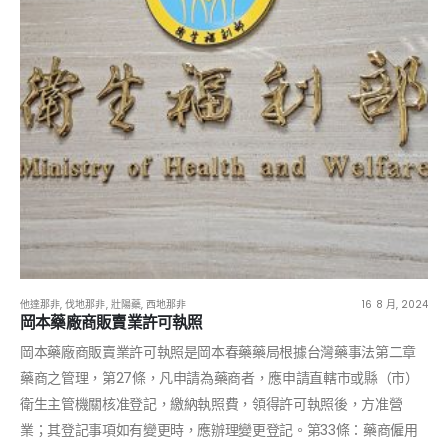
他達那非
,
伐地那非
,
壯陽藥
,
西地那非
16 8 月, 2024
岡本藥廠商販賣業許可執照
岡本藥廠商販賣業許可執照是岡本春藥藥局根據台灣藥事法第二章
藥商之管理，第27條，凡申請為藥商者，應申請直轄市或縣（市）
衛生主管機關核准登記，繳納執照費，領得許可執照後，方准營
業；其登記事項如有變更時，應辦理變更登記。第33條：藥商僱用