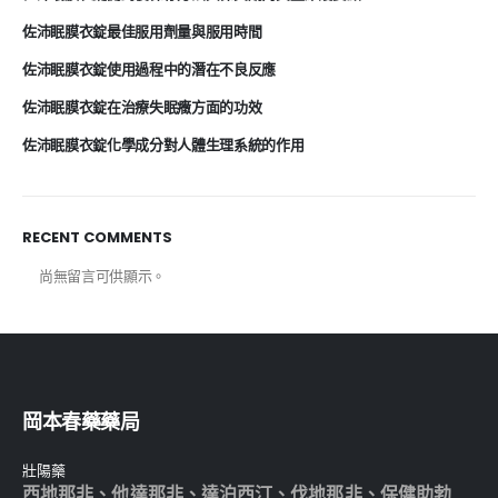
佐沛眠膜衣錠最佳服用劑量與服用時間
佐沛眠膜衣錠使用過程中的潛在不良反應
佐沛眠膜衣錠在治療失眠癥方面的功效
佐沛眠膜衣錠化學成分對人體生理系統的作用
RECENT COMMENTS
尚無留言可供顯示。
岡本春藥藥局
壯陽藥
西地那非
、
他達那非
、
達泊西汀
、
伐地那非
、
保健助勃