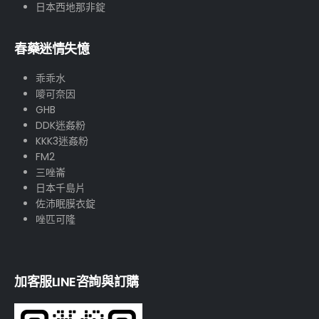
日本西地那非錠
春藥迷情失憶
乖乖水
嘜可奈因
GHB
DDK迷姦粉
KKK3迷姦粉
FM2
三唑崙
日本千島片
佐沛眠膜衣錠
唑匹可隆
加客服LINE咨詢與訂購