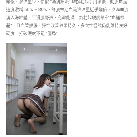
緩慢、灌注量少，恰似 “涓涓細流” 難撐勃起；用藥後，動脈血流
速度激增 50% – 80%，舒張末期血流灌注量近乎翻倍，澎湃血流
湧入海綿體，平滑肌舒張、充盈飽滿，為勃起硬度築牢 “血運根
基”，且血管擴張、彈性改善效果持久，多次性嘗試仍能維持良好
硬度，打破硬度不足 “僵局”。