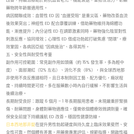
藥物跨年齡層適用性。
病因關聯成效：血管性 ED 因 “血運受阻” 是重災區，藥物改善血流
後效果突出；神經性 ED 配合康覆訓練，借助藥物維持海綿體功
能，漸進提升；內分泌性 ED 在調節激素同時，藥物強化陰莖對性
刺激反應，協同增效；心理性 ED 借成功勃起打破焦慮 “閉環”，療
效鞏固，各病因亞組 “因病施治”、各得其所。
五、安全性與耐受性考量
副作用可控範圍：常見副作用如頭痛（約 15% 發生率，多為輕中
度）、面部潮紅（12% 左右）、消化不良（8%），與全球西地那
非使用不良反應譜相符，且日本制劑因工藝、配方優化，癥狀程
度、持續時間更可控，多在服藥數小時內自行緩解，不影響生活與
後續治療。
長期耐受良好：跟蹤 6 個月 – 1 年長期服用患者，未現嚴重肝腎損
傷、耐藥問題，身體對藥物適應佳，僅需依個體療效微調劑量，確
保安全前提下持續護航 ED 改善，穩固性健康防線。
日本西地那非錠
在提升男性勃起硬度與持久度上臨床效果斐然、安
全性可靠，然個體有差異，用藥需專業評估、規範指導，開啟性福