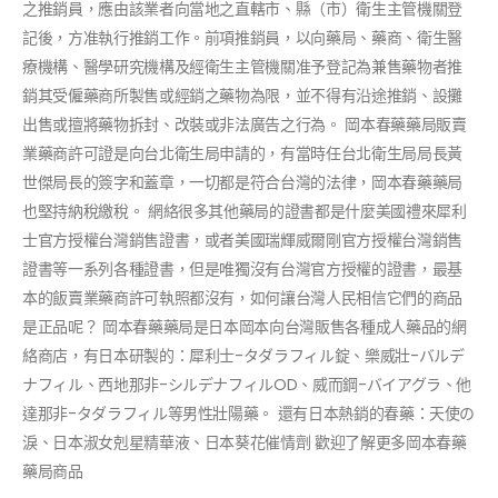
之推銷員，應由該業者向當地之直轄市、縣（市）衛生主管機關登
記後，方准執行推銷工作。前項推銷員，以向藥局、藥商、衛生醫
療機構、醫學研究機構及經衛生主管機關准予登記為兼售藥物者推
銷其受僱藥商所製售或經銷之藥物為限，並不得有沿途推銷、設攤
出售或擅將藥物拆封、改裝或非法廣告之行為。 岡本春藥藥局販賣
業藥商許可證是向台北衛生局申請的，有當時任台北衛生局局長黃
世傑局長的簽字和蓋章，一切都是符合台灣的法律，岡本春藥藥局
也堅持納稅繳稅。 網絡很多其他藥局的證書都是什麼美國禮來犀利
士官方授權台灣銷售證書，或者美國瑞輝威爾剛官方授權台灣銷售
證書等一系列各種證書，但是唯獨沒有台灣官方授權的證書，最基
本的飯賣業藥商許可執照都沒有，如何讓台灣人民相信它們的商品
是正品呢？ 岡本春藥藥局是日本岡本向台灣販售各種成人藥品的網
絡商店，有日本研製的：犀利士-タダラフィル錠、樂威壯-バルデ
ナフィル、西地那非-シルデナフィルOD、威而鋼-バイアグラ、他
達那非-タダラフィル等男性壯陽藥。 還有日本熱銷的春藥：天使の
淚、日本淑女剋星精華液、日本葵花催情劑 歡迎了解更多岡本春藥
藥局商品