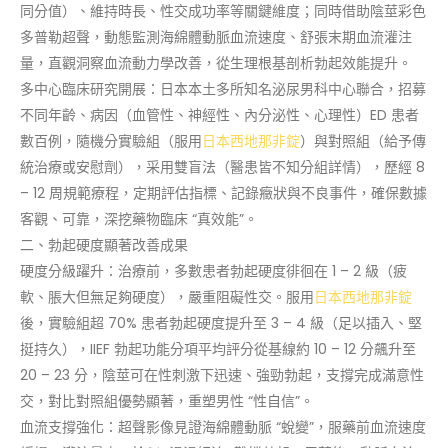
同分值）、維持時長、性交成功率等關鍵維度；同時借助陰莖彩色
多普勒超聲，動態監測海綿體動脈血流速度、舒張末期血流灌注
量，直觀洞察血流動力學改善，從生理根基剖析勃起效能提升。
多中心臨床研究開展：日本本土多所知名泌尿男科中心聯合，招募
不同年齡、病因（血管性、神經性、內分泌性、心理性）ED 患者
數百例，隨機分實驗組（服用
日本西地那非錠
）與對照組（給予傳
統治療或安慰劑），采用雙盲法（醫患皆不知分組詳情），歷經 8
– 12 周規範療程，定期評估指標、記錄癥狀與不良事件，確保數據
客觀、可靠，深挖藥物臨床 “真效能”。
二、勃起硬度顯著改善成果
硬度分級躍升：治療前，多數患者勃起硬度徘徊在 1 – 2 級（疲
軟、脹大但無足夠硬度），嚴重阻礙性交。服用
日本西地那非錠
後，實驗組超 70% 患者勃起硬度提升至 3 – 4 級（足以插入、堅
挺持久），IIEF 勃起功能分項平均評分從基線約 10 – 12 分飆升至
20 – 23 分，陰莖可在性刺激下迅速、強勁勃起，支撐完成滿意性
交，對比對照組優勢顯著，重塑男性 “性自信”。
血流支撐強化：超聲影像見證海綿體動脈 “蛻變”，服藥前血流速度