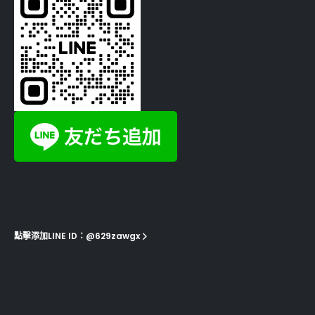
點擊添加LINE ID：@629zawgx