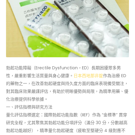
勃起功能障礙（Erectile Dysfunction，ED）長期困擾眾多男
性，嚴重影響生活質量與身心健康。
日本西地那非錠
作為治療 ED
的藥物之一，在改善勃起硬度與持久度方面的臨床表現備受關注，
對其臨床效果嚴謹評估，有助於明晰優勢與局限，為精準用藥、優
化治療提供科學依據。
一、評估指標與研究方法
量化評估指標選定：國際勃起功能指數（IIEF）作為 “金標準” 貫穿
研究全程，尤其聚焦其勃起功能分項評分（滿分 30 分，分數越高
勃起功能越好），精準量化勃起硬度（疲軟至堅硬分 4 級對應不