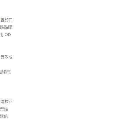
錠
置於口
腔黏膜
用 OD
的有效成
患者性
他達拉非
聚維
狀結