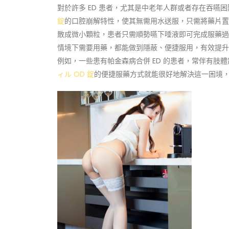
對於許多 ED 患者，尤其是中老年人群或者存在吞嚥
錠
的口腔崩解特性，使其無需用水送服，只需將藥片置
散成微小顆粒，患者只需順勢嚥下唾液即可完成服藥過
情境下需要用藥，都能做到隱蔽、便捷服用，有效提升
例如，一些患有帕金森病合併 ED 的患者，常伴有
ィル OD 錠
的便捷服藥方式就能很好地解決這一困境