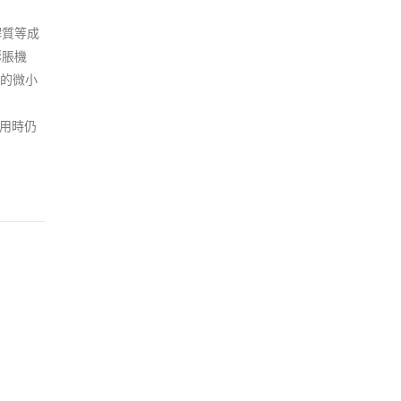
解質等成
膨脹機
的微小
使用時仍