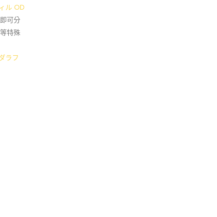
ィル OD
即可分
等特殊
ダラフ