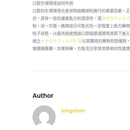
口腔生理環境協同作用
口腔的生理環境也是保障崩解順利進行的重要因素。正常人
分，具有一定的緩衝能力和潤濕性。當
タダラフィル O
制，另一方面，酶類成分可能也在一定程度上助力藥物
粒子狀態，以最快速度透過口腔黏膜或隨唾液嚥下進入胃
總之，
タダラフィル OD 錠
以其獨特的藥物劑型優勢，
需遵循醫囑，合理用藥，方能充分享受其帶來的性健康
Author
kingchen