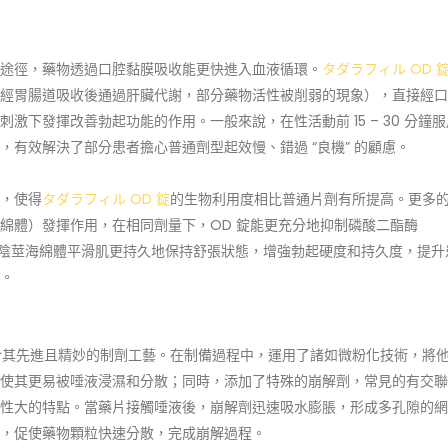
收途徑，藥物透過口腔黏膜吸收能更快進入血液循環。
タダラフィル OD 
經胃腸道吸收後通過肝臟代謝，部分藥物活性被削弱的現象），直接經口
下發揮改善勃起功能的作用。一般來說，在性活動前 15 – 30 分鐘服
，有效解決了部分患者擔心普通劑型起效慢、錯過 “良機” 的顧慮。
，使得
タダラフィル OD 錠
的生物利用度相比普通片劑有所提高。更多
綿體）發揮作用，在相同劑量下，OD 錠能更充分地抑制磷酸二酯酶
促使陰莖海綿體平滑肌更持久地保持舒張狀態，增強勃起硬度和持久度，提升
。
於其先進且精妙的制劑工藝。在制備過程中，運用了諸如微粉化技術，將
使其更易被唾液浸濕和分散；同時，添加了特殊的崩解劑，常見的有交聯
性大的特點。當藥片接觸唾液後，崩解劑迅速吸水膨脹，形成多孔隙的網
”，促使藥物顆粒快速分散，完成崩解過程。