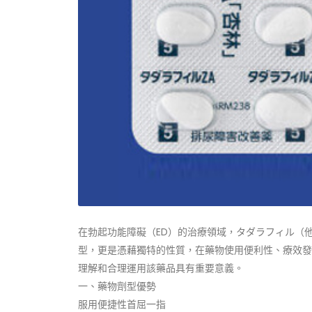
在勃起功能障礙（ED）的治療領域，タダラフィル（
型，更是憑藉獨特的性質，在藥物使用便利性、療效發
理解和合理運用該藥品具有重要意義。
一、藥物劑型優勢
服用便捷性首屈一指