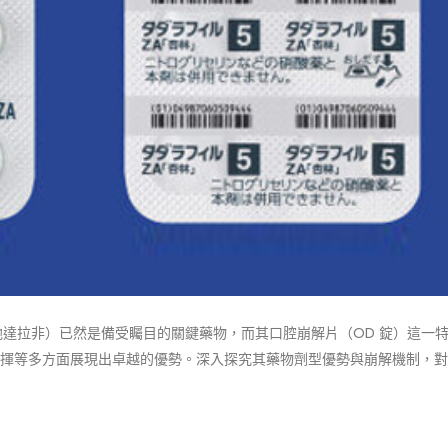
他達拉非）已然是備受矚目的關鍵藥物，而其口腔崩解片（OD 錠）這一
揮等多方面展現出卓越的優勢。深入探究其藥物劑型優勢與崩解機制，對