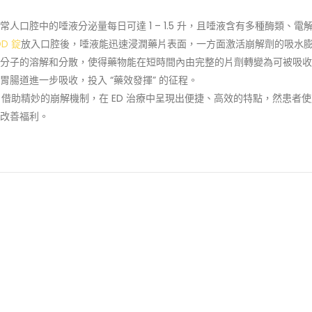
口腔中的唾液分泌量每日可達 1 – 1.5 升，且唾液含有多種酶類、電
D 錠
放入口腔後，唾液能迅速浸潤藥片表面，一方面激活崩解劑的吸水
分子的溶解和分散，使得藥物能在短時間內由完整的片劑轉變為可被吸收
腸道進一步吸收，投入 “藥效發揮” 的征程。
借助精妙的崩解機制，在 ED 治療中呈現出便捷、高效的特點，然患者
改善福利。