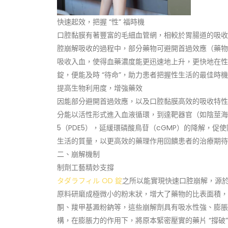
快速起效，把握 “性” 福時機
口腔黏膜有著豐富的毛細血管網，相較於胃腸道的吸
腔崩解吸收的過程中，部分藥物可避開首過效應（藥物
吸收入血，使得血藥濃度能更迅速地上升，更快地在性刺激
錠，便能及時 “待命”，助力患者把握性生活的最佳時機
提高生物利用度，增強藥效
因能部分避開首過效應，以及口腔黏膜高效的吸收特性
分能以活性形式進入血液循環，到達靶器官（如陰莖海
5（PDE5），延緩環磷酸鳥苷（cGMP）的降解，
生活的質量，以更高效的藥理作用回饋患者的治療期待
二、崩解機制
制劑工藝精妙支撐
タダラフィル OD 錠
之所以能實現快速口腔崩解，源
原料研磨成極微小的粉末狀，增大了藥物的比表面積，
酮、羧甲基澱粉鈉等，這些崩解劑具有吸水性強、膨脹
構，在膨脹力的作用下，將原本緊密壓實的藥片 “撐破