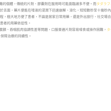
困難的個體，傳統的片劑、膠囊劑在服用時可能面臨諸多不便。而
タダラフ
於舌面，藥片便能在唾液的浸潤下迅速崩解、溶化，短短數秒至十幾秒內
程，極大地方便了患者，不論是居家日常用藥，還是外出旅行、社交場合
患者的用藥依從性。
肢體震顫、吞咽肌肉協調性差等問題，口服普通片劑容易噎食或操作困難，
タ
，保障治療的持續性。