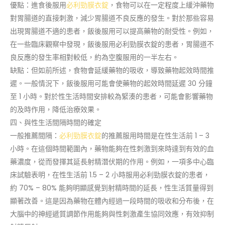
優點：進食後服用
必利勁膜衣錠
，食物可以在一定程度上緩沖藥物
對胃腸道的直接刺激，減少胃腸道不良反應的發生。對於那些容易
出現胃腸道不適的患者，飯後服用可以提高藥物的耐受性。例如，
在一些臨床觀察中發現，飯後服用必利勁膜衣錠的患者，胃腸道不
良反應的發生率相對較低，約為空腹服用的一半左右。
缺點：但如前所述，食物會延緩藥物的吸收，導致藥物起效時間推
遲。一般情況下，飯後服用可能會使藥物的起效時間延遲 30 分鐘
至 1 小時。對於性生活時間安排較為緊湊的患者，可能會影響藥物
的及時作用，降低治療效果。
四、與性生活間隔時間的確定
一般推薦間隔：
必利勁膜衣錠
的推薦服用時間是在性生活前 1 – 3
小時。在這個時間範圍內，藥物能夠在性刺激到來時達到有效的血
藥濃度，從而發揮其延長射精潛伏期的作用。例如，一項多中心臨
床試驗表明，在性生活前 1.5 – 2 小時服用必利勁膜衣錠的患者，
約 70% – 80% 能夠明顯感覺到射精時間的延長，性生活質量得到
顯著改善。這是因為藥物在體內經過一段時間的吸收和分布後，在
大腦中的神經遞質調節作用能夠與性刺激產生協同效應，有效抑制