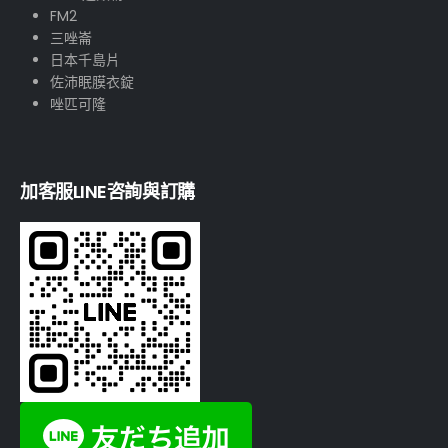
FM2
三唑崙
日本千島片
佐沛眠膜衣錠
唑匹可隆
加客服LINE咨詢與訂購