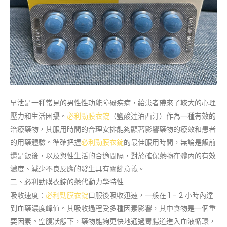
早泄是一種常見的男性性功能障礙疾病，給患者帶來了較大的心理
壓力和生活困擾。
必利勁膜衣錠
（鹽酸達泊西汀）作為一種有效的
治療藥物，其服用時間的合理安排能夠顯著影響藥物的療效和患者
的用藥體驗。準確把握
必利勁膜衣錠
的最佳服用時間，無論是飯前
還是飯後，以及與性生活的合適間隔，對於確保藥物在體內的有效
濃度、減少不良反應的發生具有關鍵意義。
二、必利勁膜衣錠的藥代動力學特性
吸收速度：
必利勁膜衣錠
口服後吸收迅速，一般在 1 – 2 小時內達
到血藥濃度峰值。其吸收過程受多種因素影響，其中食物是一個重
要因素。空腹狀態下，藥物能夠更快地通過胃腸道進入血液循環，