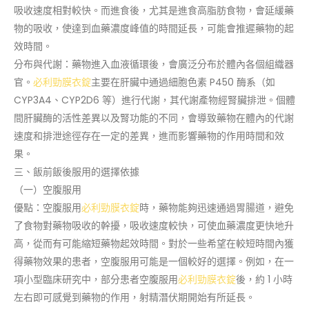
吸收速度相對較快。而進食後，尤其是進食高脂肪食物，會延緩藥
物的吸收，使達到血藥濃度峰值的時間延長，可能會推遲藥物的起
效時間。
分布與代謝：藥物進入血液循環後，會廣泛分布於體內各個組織器
官。
必利勁膜衣錠
主要在肝臟中通過細胞色素 P450 酶系（如
CYP3A4、CYP2D6 等）進行代謝，其代謝產物經腎臟排泄。個體
間肝臟酶的活性差異以及腎功能的不同，會導致藥物在體內的代謝
速度和排泄途徑存在一定的差異，進而影響藥物的作用時間和效
果。
三、飯前飯後服用的選擇依據
（一）空腹服用
優點：空腹服用
必利勁膜衣錠
時，藥物能夠迅速通過胃腸道，避免
了食物對藥物吸收的幹擾，吸收速度較快，可使血藥濃度更快地升
高，從而有可能縮短藥物起效時間。對於一些希望在較短時間內獲
得藥物效果的患者，空腹服用可能是一個較好的選擇。例如，在一
項小型臨床研究中，部分患者空腹服用
必利勁膜衣錠
後，約 1 小時
左右即可感覺到藥物的作用，射精潛伏期開始有所延長。