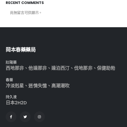
RECENT COMMENTS
尚無留言可供顯示。
岡本春藥藥局
壯陽藥
西地那非
、
他達那非
、
達泊西汀
、
伐地那非
、
保健助勃
春藥
冷淡剋星
、
迷情失憶
、
高潮潮吹
持久液
日本2H2D