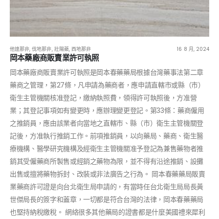
他達那非
,
伐地那非
,
壯陽藥
,
西地那非
16 8 月, 2024
岡本藥廠商販賣業許可執照
岡本藥廠商販賣業許可執照是岡本春藥藥局根據台灣藥事法第二章
藥商之管理，第27條，凡申請為藥商者，應申請直轄市或縣（市）
衛生主管機關核准登記，繳納執照費，領得許可執照後，方准營
業；其登記事項如有變更時，應辦理變更登記。第33條：藥商僱用
之推銷員，應由該業者向當地之直轄市、縣（市）衛生主管機關登
記後，方准執行推銷工作。前項推銷員，以向藥局、藥商、衛生醫
療機構、醫學研究機構及經衛生主管機關准予登記為兼售藥物者推
銷其受僱藥商所製售或經銷之藥物為限，並不得有沿途推銷、設攤
出售或擅將藥物拆封、改裝或非法廣告之行為。 岡本春藥藥局販賣
業藥商許可證是向台北衛生局申請的，有當時任台北衛生局局長黃
世傑局長的簽字和蓋章，一切都是符合台灣的法律，岡本春藥藥局
也堅持納稅繳稅。 網絡很多其他藥局的證書都是什麼美國禮來犀利