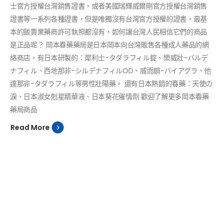
士官方授權台灣銷售證書，或者美國瑞輝威爾剛官方授權台灣銷售
證書等一系列各種證書，但是唯獨沒有台灣官方授權的證書，最基
本的飯賣業藥商許可執照都沒有，如何讓台灣人民相信它們的商品
是正品呢？ 岡本春藥藥局是日本岡本向台灣販售各種成人藥品的網
絡商店，有日本研製的：犀利士-タダラフィル錠、樂威壯-バルデ
ナフィル、西地那非-シルデナフィルOD、威而鋼-バイアグラ、他
達那非-タダラフィル等男性壯陽藥。 還有日本熱銷的春藥：天使の
淚、日本淑女剋星精華液、日本葵花催情劑 歡迎了解更多岡本春藥
藥局商品
Read More