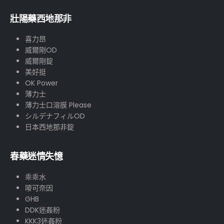
壯陽藥西地那非
喜力昂
威爾剛OD
威爾剛錠
美好挺
OK Power
薄力士
薄力士口溶膜 Please
シルデナフィルOD
日本西地那非錠
春藥迷情失憶
乖乖水
嘜可奈因
GHB
DDK迷姦粉
KKK3迷姦粉