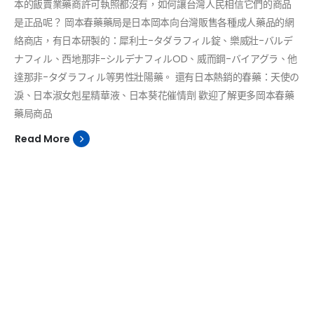
本的飯賣業藥商許可執照都沒有，如何讓台灣人民相信它們的商品
是正品呢？ 岡本春藥藥局是日本岡本向台灣販售各種成人藥品的網
絡商店，有日本研製的：犀利士-タダラフィル錠、樂威壯-バルデ
ナフィル、西地那非-シルデナフィルOD、威而鋼-バイアグラ、他
達那非-タダラフィル等男性壯陽藥。 還有日本熱銷的春藥：天使の
淚、日本淑女剋星精華液、日本葵花催情劑 歡迎了解更多岡本春藥
藥局商品
Read More