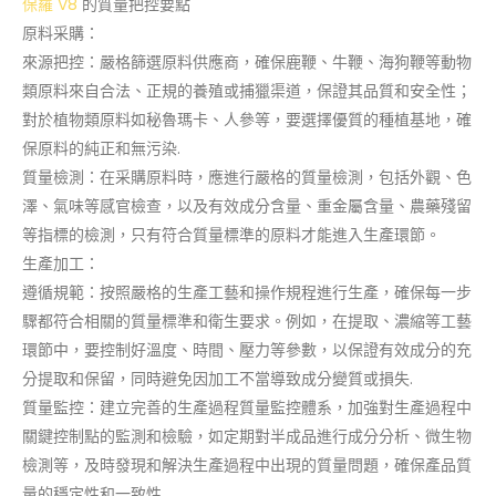
保羅 V8
的質量把控要點
原料采購：
來源把控：嚴格篩選原料供應商，確保鹿鞭、牛鞭、海狗鞭等動物
類原料來自合法、正規的養殖或捕獵渠道，保證其品質和安全性；
對於植物類原料如秘魯瑪卡、人參等，要選擇優質的種植基地，確
保原料的純正和無污染.
質量檢測：在采購原料時，應進行嚴格的質量檢測，包括外觀、色
澤、氣味等感官檢查，以及有效成分含量、重金屬含量、農藥殘留
等指標的檢測，只有符合質量標準的原料才能進入生產環節。
生產加工：
遵循規範：按照嚴格的生產工藝和操作規程進行生產，確保每一步
驟都符合相關的質量標準和衛生要求。例如，在提取、濃縮等工藝
環節中，要控制好溫度、時間、壓力等參數，以保證有效成分的充
分提取和保留，同時避免因加工不當導致成分變質或損失.
質量監控：建立完善的生產過程質量監控體系，加強對生產過程中
關鍵控制點的監測和檢驗，如定期對半成品進行成分分析、微生物
檢測等，及時發現和解決生產過程中出現的質量問題，確保產品質
量的穩定性和一致性.