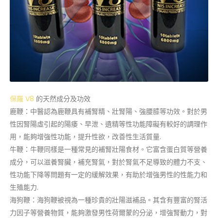
保羅 V8
的天然成分及功效
鹿鞭：中醫認為鹿鞭具有補腎精、壯腎陽、強腰膝等功效。對於男
性因腎陽虛引起的陽痿、早泄、遺精等性功能障礙有較好的調理作
用，能夠增強性功能，提升性欲，改善性生活質量.
牛鞭：牛鞭同樣是一種常見的補腎壯陽食材。它富含蛋白質等營養
成分，可以滋養腎臟，補充腎氣，對於腎氣不足導致的體力不支、
性功能下降等問題有一定的緩解效果，有助於增強男性的性能力和
生殖能力.
海狗鞭：海狗鞭被視為一種珍貴的壯陽滋補品。其含有豐富的腎活
力因子等營養物質，能夠激發男性荷爾蒙的分泌，增強腎動力，對