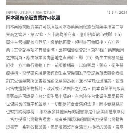
他達那非
,
伐地那非
,
壯陽藥
,
西地那非
16 8 月, 2024
岡本藥廠商販賣業許可執照
岡本藥廠商販賣業許可執照是岡本春藥藥局根據台灣藥事法第二章
藥商之管理，第27條，凡申請為藥商者，應申請直轄市或縣（市）
衛生主管機關核准登記，繳納執照費，領得許可執照後，方准營
業；其登記事項如有變更時，應辦理變更登記。第33條：藥商僱用
之推銷員，應由該業者向當地之直轄市、縣（市）衛生主管機關登
記後，方准執行推銷工作。前項推銷員，以向藥局、藥商、衛生醫
療機構、醫學研究機構及經衛生主管機關准予登記為兼售藥物者推
銷其受僱藥商所製售或經銷之藥物為限，並不得有沿途推銷、設攤
出售或擅將藥物拆封、改裝或非法廣告之行為。 岡本春藥藥局販賣
業藥商許可證是向台北衛生局申請的，有當時任台北衛生局局長黃
世傑局長的簽字和蓋章，一切都是符合台灣的法律，岡本春藥藥局
也堅持納稅繳稅。 網絡很多其他藥局的證書都是什麼美國禮來犀利
士官方授權台灣銷售證書，或者美國瑞輝威爾剛官方授權台灣銷售
證書等一系列各種證書，但是唯獨沒有台灣官方授權的證書，最基