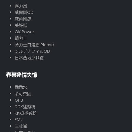
喜力昂
威爾剛OD
威爾剛錠
美好挺
OK Power
薄力士
薄力士口溶膜 Please
シルデナフィルOD
日本西地那非錠
春藥迷情失憶
乖乖水
嘜可奈因
GHB
DDK迷姦粉
KKK3迷姦粉
FM2
三唑崙